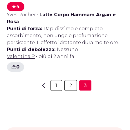
4
Yves Rocher
•
Latte Corpo Hammam Argan e
Rosa
Punti di forza:
Rapidissimo e completo
assorbimento, non unge e profumazione
persistente. L'effetto idratante dura molte ore.
Punti di debolezza:
Nessuno
Valentina.P
• più di 2 anni fa
0
1
2
3