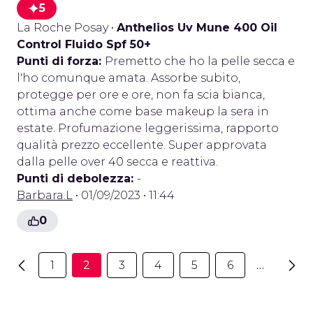
5
La Roche Posay
•
Anthelios Uv Mune 400 Oil
Control Fluido Spf 50+
Punti di forza:
Premetto che ho la pelle secca e
l'ho comunque amata. Assorbe subito,
protegge per ore e ore, non fa scia bianca,
ottima anche come base makeup la sera in
estate. Profumazione leggerissima, rapporto
qualità prezzo eccellente. Super approvata
dalla pelle over 40 secca e reattiva.
Punti di debolezza:
-
Barbara.L
• 01/09/2023 • 11:44
0
1
2
3
4
5
6
…