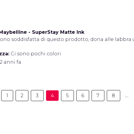
Maybelline - SuperStay Matte Ink
ono soddisfatta di questo prodotto, dona alle labbra
zza:
Ci sono pochi colori
 2 anni fa
1
2
3
4
5
6
7
8
…