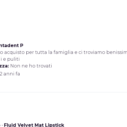
ntadent P
o acquisto per tutta la famiglia e ci troviamo benissim
 e puliti
zza:
Non ne ho trovati
 2 anni fa
o
•
Fluid Velvet Mat Lipstick