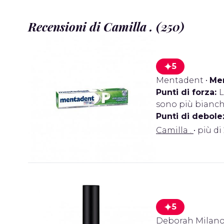
Recensioni di Camilla . (250)
5
Mentadent
•
Me
Punti di forza:
L
sono più bianchi
Punti di debole
Camilla .
• più di
5
Deborah Milan