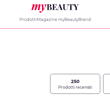
myBeauty
Prodotti
Magazine myBeauty
Brand
250
Prodotti recensiti