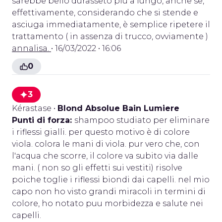
sarebbe bello durasseto più a lungo, anche se,
effettivamente, considerando che si stende e
asciuga immediatamente, è semplice ripetere il
trattamento ( in assenza di trucco, ovviamente )
annalisa.
• 16/03/2022 • 16:06
0
3
Kérastase
•
Blond Absolue Bain Lumiere
Punti di forza:
shampoo studiato per eliminare
i riflessi gialli. per questo motivo è di colore
viola. colora le mani di viola. pur vero che, con
l'acqua che scorre, il colore va subito via dalle
mani. ( non so gli effetti sui vestiti) risolve
poiche toglie i riflessi biondi dai capelli. nel mio
capo non ho visto grandi miracoli in termini di
colore, ho notato puu morbidezza e salute nei
capelli.