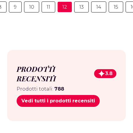
8
9
10
11
12
13
14
15
1
PRODOTTI
3.8
RECENSITI
Prodotti totali:
788
Vedi tutti i prodotti recensiti