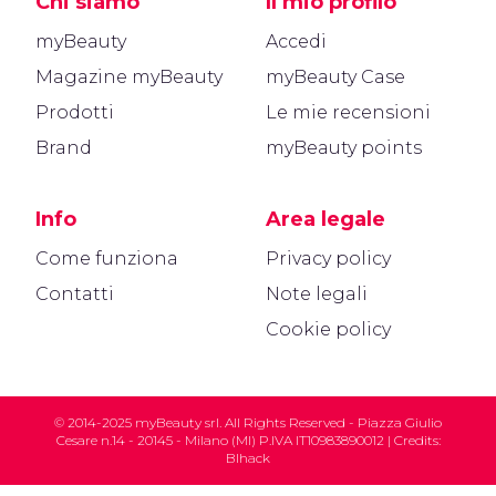
Chi siamo
Il mio profilo
myBeauty
Accedi
Magazine myBeauty
myBeauty Case
Prodotti
Le mie recensioni
Brand
myBeauty points
Info
Area legale
Come funziona
Privacy policy
Contatti
Note legali
Cookie policy
© 2014-2025 myBeauty srl. All Rights Reserved - Piazza Giulio
Cesare n.14 - 20145 - Milano (MI) P.IVA IT10983890012 | Credits:
Blhack