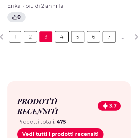
Erika.
• più di 2 anni fa
0
1
2
3
4
5
6
7
…
PRODOTTI
3.7
RECENSITI
Prodotti totali:
475
Vedi tutti i prodotti recensiti