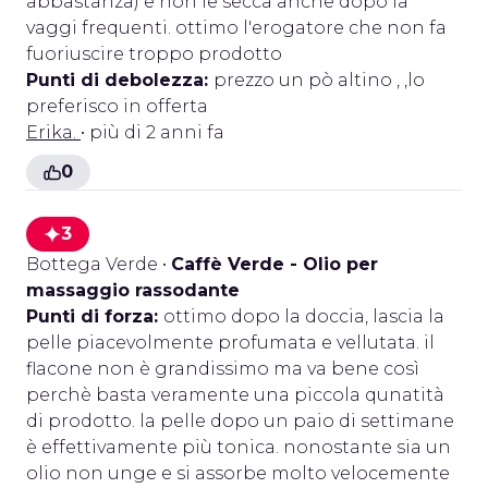
abbastanza) e non le secca anche dopo la
vaggi frequenti. ottimo l'erogatore che non fa
fuoriuscire troppo prodotto
Punti di debolezza:
prezzo un pò altino , ,lo
preferisco in offerta
Erika.
• più di 2 anni fa
0
3
Bottega Verde
•
Caffè Verde - Olio per
massaggio rassodante
Punti di forza:
ottimo dopo la doccia, lascia la
pelle piacevolmente profumata e vellutata. il
flacone non è grandissimo ma va bene così
perchè basta veramente una piccola qunatità
di prodotto. la pelle dopo un paio di settimane
è effettivamente più tonica. nonostante sia un
olio non unge e si assorbe molto velocemente