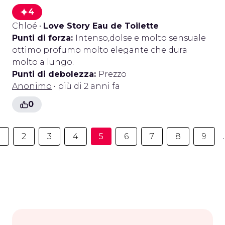
4
Chloé
•
Love Story Eau de Toilette
Punti di forza:
Intenso,dolse e molto sensuale
ottimo profumo molto elegante che dura
molto a lungo.
Punti di debolezza:
Prezzo
Anonimo
• più di 2 anni fa
0
1
2
3
4
5
6
7
8
9