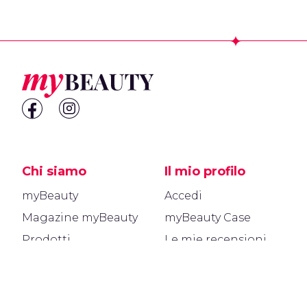
Footer
Chi siamo
Il mio profilo
myBeauty
Accedi
Magazine myBeauty
myBeauty Case
Prodotti
Le mie recensioni
Brand
myBeauty points
Info
Area legale