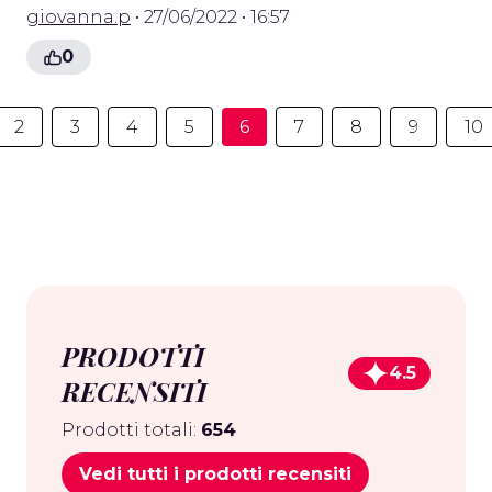
giovanna.p
• 27/06/2022 • 16:57
0
2
3
4
5
6
7
8
9
10
PRODOTTI
4.5
RECENSITI
Prodotti totali:
654
Vedi tutti i prodotti recensiti