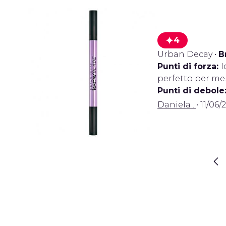
4
Urban Decay
•
B
Punti di forza:
I
perfetto per me.
Punti di debole
Daniela .
• 11/06/