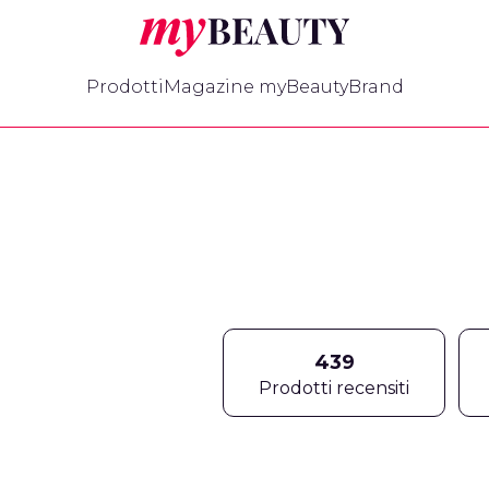
myBeauty
Prodotti
Magazine myBeauty
Brand
439
Prodotti recensiti