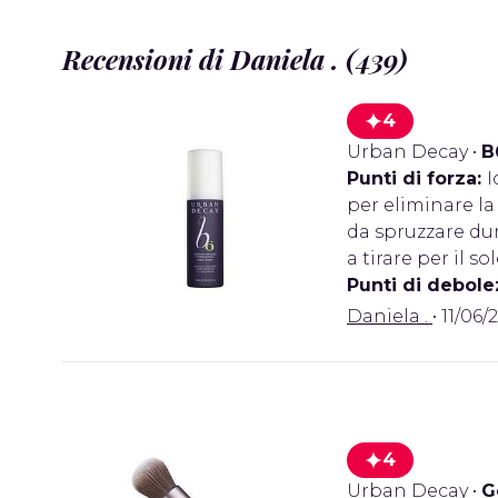
Recensioni di Daniela . (439)
4
Urban Decay
•
B
Punti di forza:
I
per eliminare la
da spruzzare dur
a tirare per il sol
Punti di debole
Daniela .
• 11/06/
4
Urban Decay
•
G