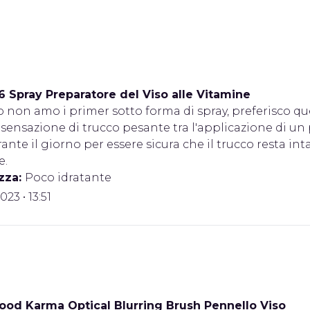
6 Spray Preparatore del Viso alle Vitamine
o non amo i primer sotto forma di spray, preferisco qu
 sensazione di trucco pesante tra l'applicazione di u
ante il giorno per essere sicura che il trucco resta in
e.
zza:
Poco idratante
2023 • 13:51
ood Karma Optical Blurring Brush Pennello Viso