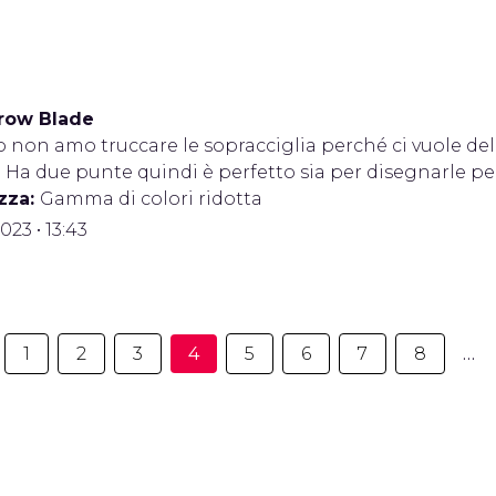
row Blade
o non amo truccare le sopracciglia perché ci vuole de
 Ha due punte quindi è perfetto sia per disegnarle pelo
zza:
Gamma di colori ridotta
2023 • 13:43
1
2
3
4
5
6
7
8
…