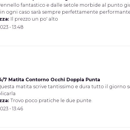
ennello fantastico e dalle setole morbide al punto giu
sh, in ogni caso sarà sempre perfettamente performant
zza:
Il prezzo un po' alto
2023 • 13:48
4/7 Matita Contorno Occhi Doppia Punta
uesta matita scrive tantissimo e dura tutto il giorn
licarla
zza:
Trovo poco pratiche le due punte.
2023 • 13:46