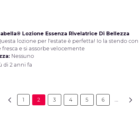
bella® Lozione Essenza Rivelatrice Di Bellezza
uesta lozione per l'estate è perfetta! Io la stendo co
fresca e si assorbe velocemente
zza:
Nessuno
iù di 2 anni fa
1
2
3
4
5
6
…