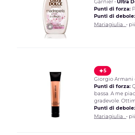
Garnier
•
Ultra 
Punti di forza:
P
Punti di debole
Mariagiulia .
• p
5
Giorgio Armani
Punti di forza:
Q
bassa. A me piac
gradevole. Ottim
Punti di debole
Mariagiulia .
• p