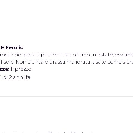
 E Ferulic
rovo che questo prodotto sia ottimo in estate, ovviamen
l sole. Non è unta o grassa ma idrata, usato come sier
zza:
Il prezzo
iù di 2 anni fa