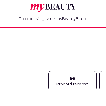
myBeauty
Prodotti
Magazine myBeauty
Brand
.
56
Prodotti recensiti