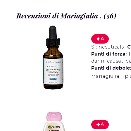
Recensioni di Mariagiulia . (56)
4
Skinceuticals
•
C
Punti di forza:
T
danni causati da
Punti di debole
Mariagiulia .
• p
4