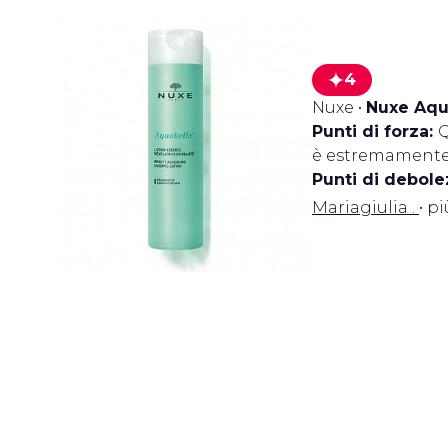
4
Nuxe
•
Nuxe Aqua
Punti di forza:
Q
è estremamente 
Punti di debole
Mariagiulia .
• p