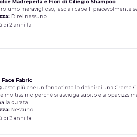
Dolce Madreperla e Fiori di Ciliegio Shampoo
rofumo meraviglioso, lascia i capelli piacevolmente s
zza:
Direi nessuno
iù di 2 anni fa
•
Face Fabric
uesto più che un fondotinta lo definirei una Crema C
e moltissimo perché si asciuga subito e si opacizzs m
a la durata
zza:
Nessuno
iù di 2 anni fa