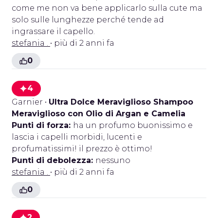
come me non va bene applicarlo sulla cute ma
solo sulle lunghezze perché tende ad
ingrassare il capello.
stefania .
• più di 2 anni fa
0
4
Garnier
•
Ultra Dolce Meraviglioso Shampoo
Meraviglioso con Olio di Argan e Camelia
Punti di forza:
ha un profumo buonissimo e
lascia i capelli morbidi, lucenti e
profumatissimi! il prezzo è ottimo!
Punti di debolezza:
nessuno
stefania .
• più di 2 anni fa
0
2