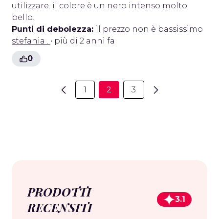
utilizzare. il colore è un nero intenso molto
bello.
Punti di debolezza:
il prezzo non è bassissimo
stefania .
• più di 2 anni fa
0
1
2
3
PRODOTTI
3.1
RECENSITI