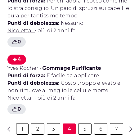
Punti di forza:
Per chi adora il cocco come me
lo stra consiglio. Un paio di spruzzi sui capelli e
dura per tantissimo tempo
Punti di debolezza:
Nessuno
Nicoletta .
• più di 2 anni fa
0
4
Yves Rocher
•
Gommage Purificante
Punti di forza:
È facile da applicare
Punti di debolezza:
Costo troppo elevato e
non rimuove al meglio le cellule morte
Nicoletta .
• più di 2 anni fa
0
1
2
3
4
5
6
7