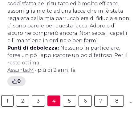
soddisfatta del risultato ed è molto efficace,
assomiglia molto ad una lacca che mi è stata
regalata dalla mia parrucchiera di fiducia e non
ci sono parole per questa lacca. Adoro e di
sicuro ne comprerò ancora. Non secca i capelli
e li mantiene in ordine e ben fermi.
Punti di debolezza:
Nessuno in particolare,
forse un pò l'applicatore un po difettoso. Per il
resto ottima.
Assunta.M
• più di 2 anni fa
0
1
2
3
4
5
6
7
8
…