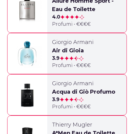
Allure Homme Sport -
Eau de Toilette
4.0
Profumi • €€€€
Giorgio Armani
Air di Gioia
3.9
Profumi • €€€€
Giorgio Armani
Acqua di Giò Profumo
3.9
Profumi • €€€€
Thierry Mugler
A*Men Eau de Toilette