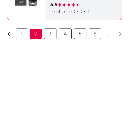
4.5
Profumi • €€€€€
1
2
3
4
5
6
…