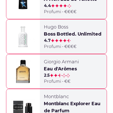
4.4
Profumi • €€€€
Hugo Boss
Boss Bottled. Unlimited
4.7
Profumi • €€€€
Giorgio Armani
Eau d'Arômes
2.5
Profumi • €€
Montblanc
Montblanc Explorer Eau
de Parfum