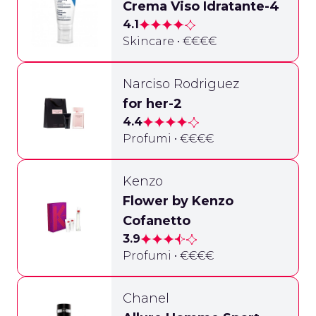
Crema Viso Idratante-4
4.1
Skincare • €€€€
Narciso Rodriguez
for her-2
4.4
Profumi • €€€€
Kenzo
Flower by Kenzo
Cofanetto
3.9
Profumi • €€€€
Chanel