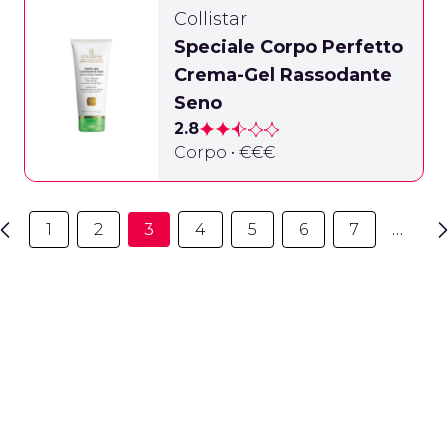
Collistar
Speciale Corpo Perfetto
Crema-Gel Rassodante
Seno
2.8
Corpo • €€€
1
2
3
4
5
6
7
…