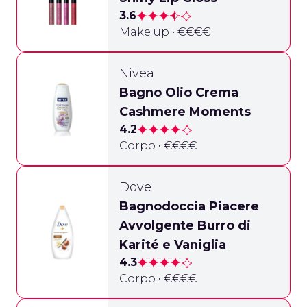
3.6
Make up • €€€€
Nivea
Bagno Olio Crema
Cashmere Moments
4.2
Corpo • €€€€
Dove
Bagnodoccia Piacere
Avvolgente Burro di
Karité e Vaniglia
4.3
Corpo • €€€€