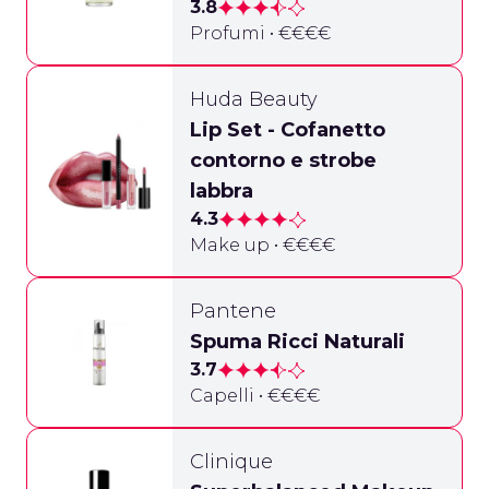
3.8
Profumi • €€€€
Huda Beauty
Lip Set - Cofanetto
contorno e strobe
labbra
4.3
Make up • €€€€
Pantene
Spuma Ricci Naturali
3.7
Capelli • €€€€
Clinique