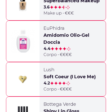
Superbalanced Makeup
3.6
Make up • €€€
EuPhidra
Amidomio Olio-Gel
Doccia
4.4
Corpo • €€€€
Lush
Soft Coeur (I Love Me)
4.2
Corpo • €€€€
Bottega Verde
Shiny Lip Gloss