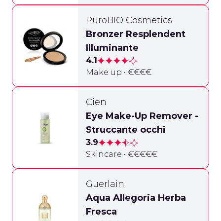
PuroBIO Cosmetics
Bronzer Resplendent
Illuminante
4.1
Make up • €€€€
Cien
Eye Make-Up Remover -
Struccante occhi
3.9
Skincare • €€€€€
Guerlain
Aqua Allegoria Herba
Fresca