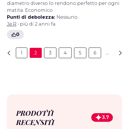
diametro diverso lo rendono perfetto per ogni
matita. Economico
Punti di debolezza:
Nessuno.
Je.R
• più di 2 anni fa
0
1
2
3
4
5
6
…
PRODOTTI
3.7
RECENSITI