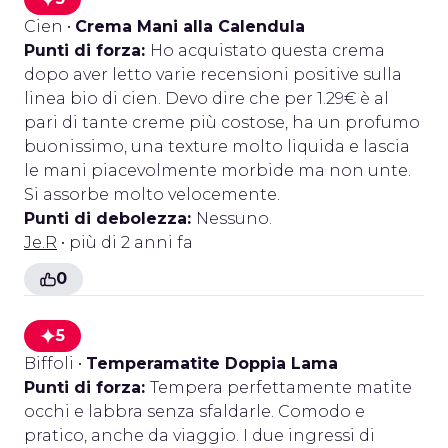
Cien
•
Crema Mani alla Calendula
Punti di forza:
Ho acquistato questa crema
dopo aver letto varie recensioni positive sulla
linea bio di cien. Devo dire che per 1.29€ è al
pari di tante creme più costose, ha un profumo
buonissimo, una texture molto liquida e lascia
le mani piacevolmente morbide ma non unte.
Si assorbe molto velocemente.
Punti di debolezza:
Nessuno.
Je.R
• più di 2 anni fa
0
5
Biffoli
•
Temperamatite Doppia Lama
Punti di forza:
Tempera perfettamente matite
occhi e labbra senza sfaldarle. Comodo e
pratico, anche da viaggio. I due ingressi di