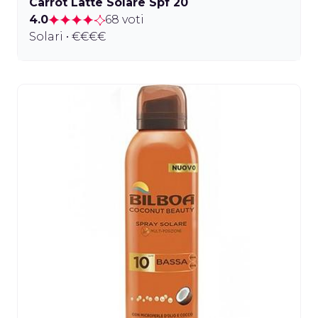
Carrot Latte Solare Spf 20
4.0
68 voti
Solari • €€€€