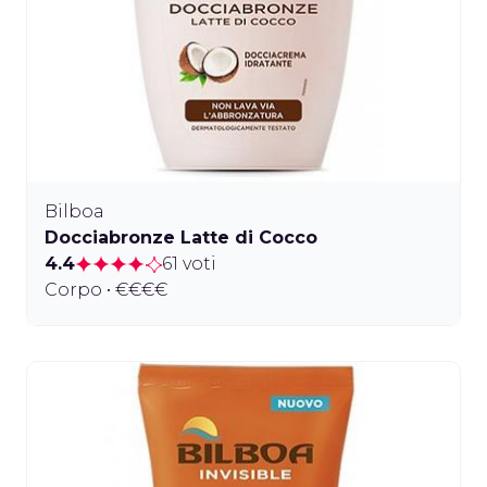
Bilboa
Docciabronze Latte di Cocco
4.4
61 voti
Corpo • €€€€