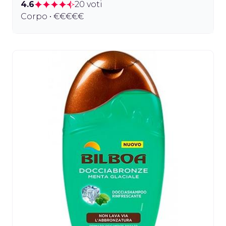
4.6
20 voti
Corpo • €€€€€