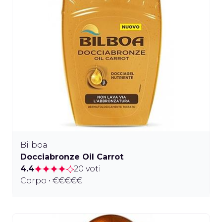
Bilboa
Docciabronze Oil Carrot
4.4
20 voti
Corpo • €€€€€