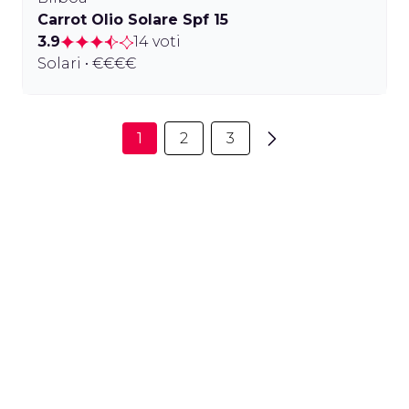
Carrot Olio Solare Spf 15
3.9
14 voti
Solari • €€€€
1
2
3