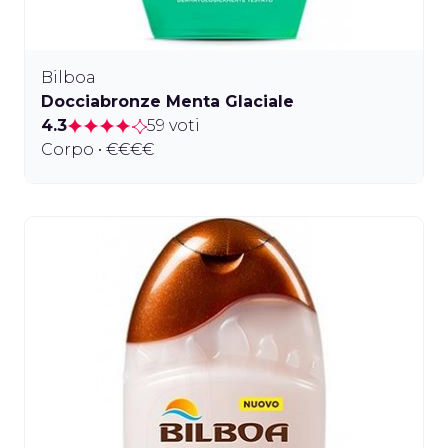
Bilboa
Docciabronze Menta Glaciale
4.3
59 voti
Corpo • €€€€