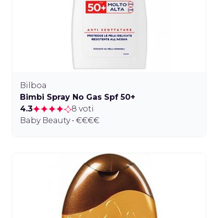
Bilboa
Bimbi Spray No Gas Spf 50+
4.3
8 voti
Baby Beauty • €€€€