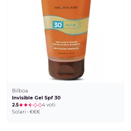
Bilboa
Invisible Gel Spf 30
2.5
4 voti
Solari • €€€