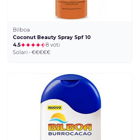
Bilboa
Coconut Beauty Spray Spf 10
4.5
8 voti
Solari • €€€€€