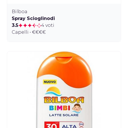
Bilboa
Spray Scioglinodi
3.5
4 voti
Capelli • €€€€