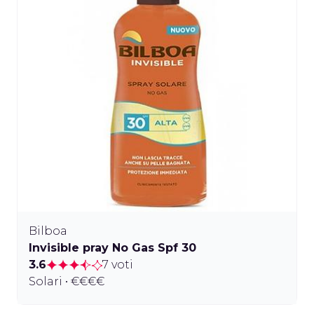
Bilboa
Invisible pray No Gas Spf 30
3.6
7 voti
Solari • €€€€