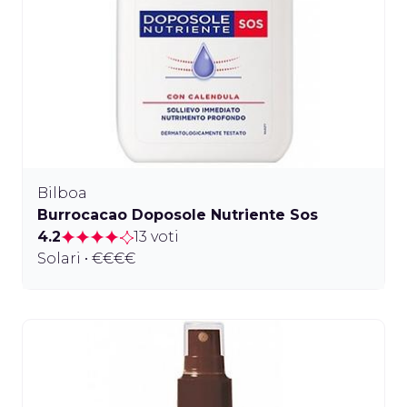
Bilboa
Burrocacao Doposole Nutriente Sos
4.2
13 voti
Solari • €€€€