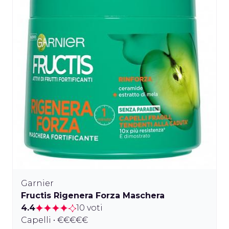
Garnier
Fructis Rigenera Forza Maschera
4.4
10 voti
Capelli • €€€€€