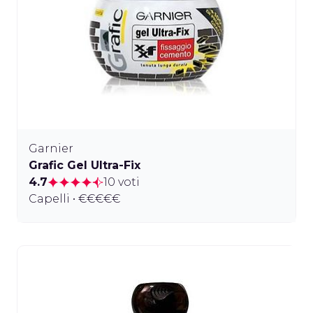
Garnier
Grafic Gel Ultra-Fix
4.7
10 voti
Capelli • €€€€€