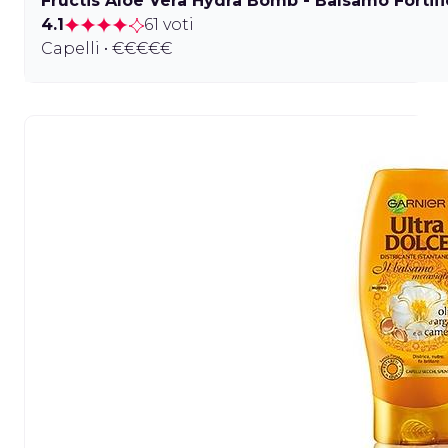
Fructis Aloe Vera Hydra Bomb - Balsamo Fortif
4.1
61 voti
Capelli • €€€€€