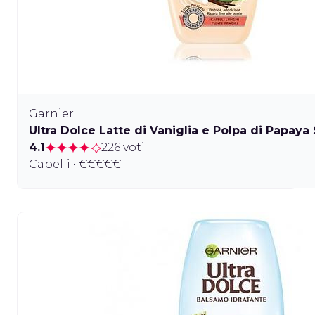
Garnier
Ultra Dolce Latte di Vaniglia e Polpa di Papay
4.1
226 voti
Capelli • €€€€€