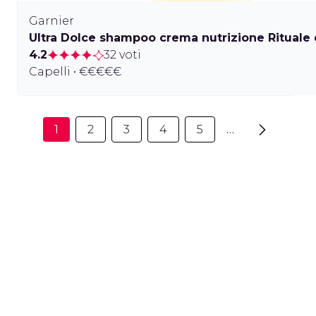
Garnier
Ultra Dolce shampoo crema nutrizione Rituale
4.2
32 voti
Capelli • €€€€€
1
2
3
4
5
…