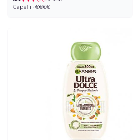
Capelli • €€€€