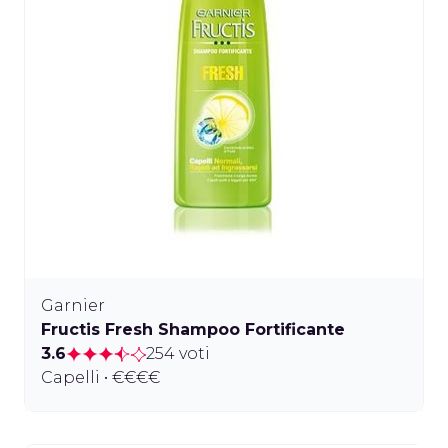
Garnier
Fructis Fresh Shampoo Fortificante
3.6
254 voti
Capelli • €€€€