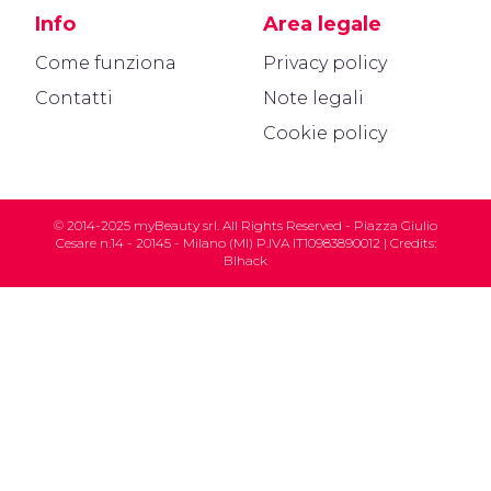
Info
Area legale
Come funziona
Privacy policy
Contatti
Note legali
Cookie policy
© 2014-2025 myBeauty srl. All Rights Reserved - Piazza Giulio
Cesare n.14 - 20145 - Milano (MI) P.IVA IT10983890012 | Credits:
Blhack