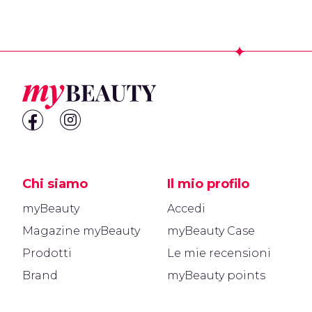
Footer
Chi siamo
Il mio profilo
myBeauty
Accedi
Magazine myBeauty
myBeauty Case
Prodotti
Le mie recensioni
Brand
myBeauty points