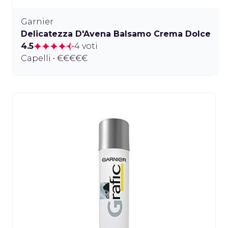
Garnier
Delicatezza D'Avena Balsamo Crema Dolce
4.5
4 voti
Capelli • €€€€€