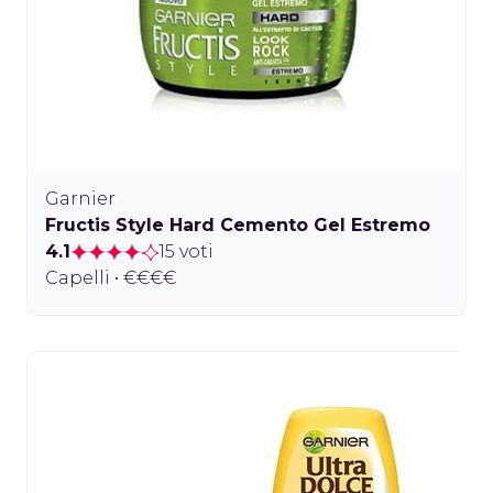
Garnier
Fructis Style Hard Cemento Gel Estremo
4.1
15 voti
Capelli • €€€€