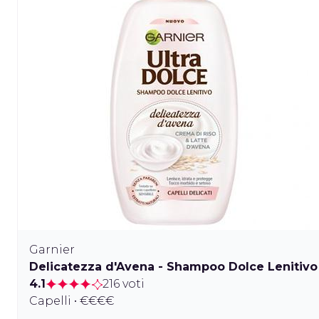
Garnier
Delicatezza d'Avena - Shampoo Dolce Lenitivo
4.1
216 voti
Capelli • €€€€