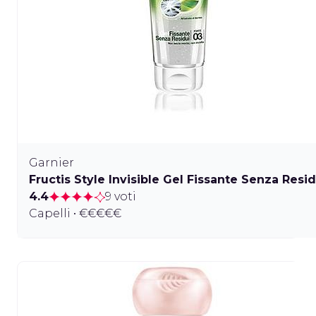
Garnier
Fructis Style Invisible Gel Fissante Senza Resid
4.4
9 voti
Capelli • €€€€€