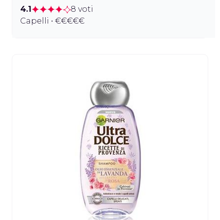
4.1
8 voti
Capelli • €€€€€