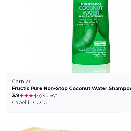
Garnier
Fructis Pure Non-Stop Coconut Water Shampoo 
3.9
90 voti
Capelli • €€€€