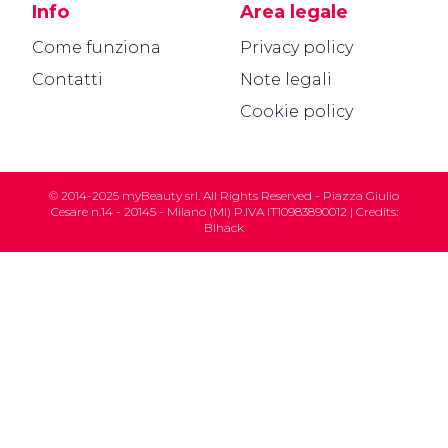
Info
Area legale
Come funziona
Privacy policy
Contatti
Note legali
Cookie policy
© 2014-2025 myBeauty srl. All Rights Reserved - Piazza Giulio
Cesare n.14 - 20145 - Milano (MI) P.IVA IT10983890012 | Credits:
Blhack