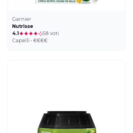
Garnier
Nutrisse
4.1
58 voti
Capelli • €€€€