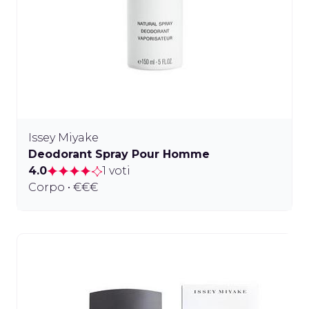
Issey Miyake
Deodorant Spray Pour Homme
4.0
1 voti
Corpo • €€€