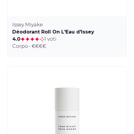
Issey Miyake
Déodorant Roll On L'Eau d'Issey
4.0
1 voti
Corpo • €€€€