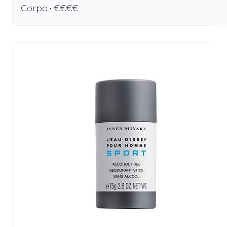
Corpo • €€€€