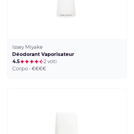
Issey Miyake
Déodorant Vaporisateur
4.5
2 voti
Corpo • €€€€