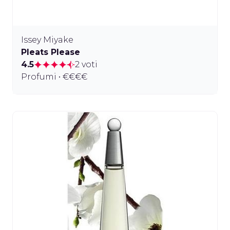
Issey Miyake
Pleats Please
4.5
2 voti
Profumi • €€€€