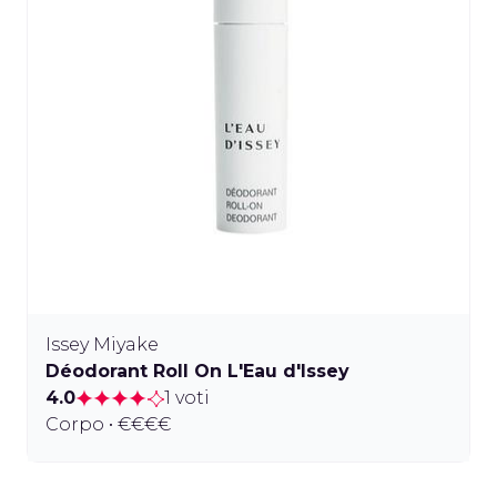
Issey Miyake
Déodorant Roll On L'Eau d'Issey
4.0
1 voti
Corpo • €€€€