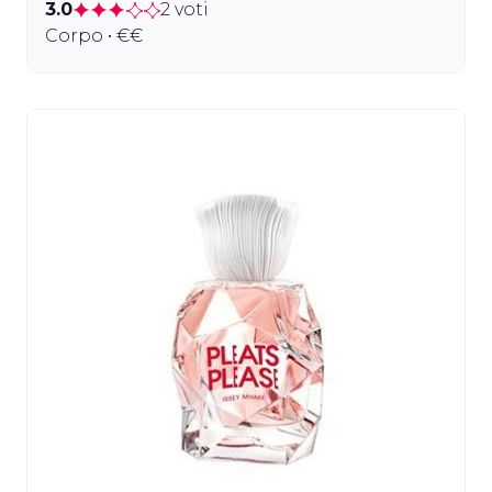
3.0
2 voti
Corpo • €€