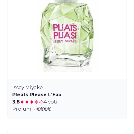
Issey Miyake
Pleats Please L'Eau
3.8
4 voti
Profumi • €€€€