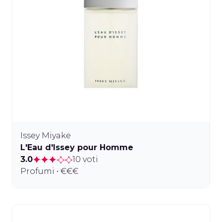
Issey Miyake
L'Eau d'Issey pour Homme
3.0
10 voti
Profumi • €€€