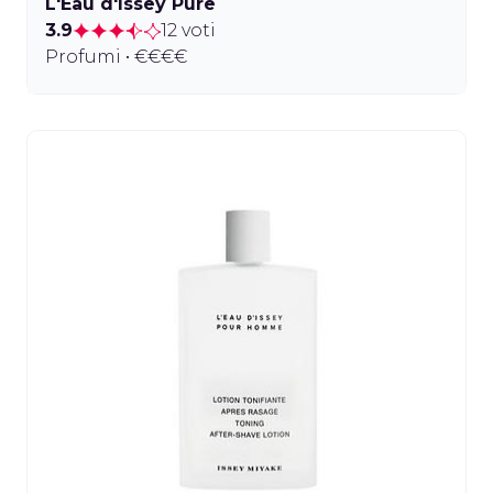
L'Eau d'Issey Pure
3.9
12 voti
Profumi • €€€€