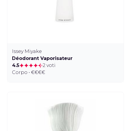
Issey Miyake
Déodorant Vaporisateur
4.5
2 voti
Corpo • €€€€