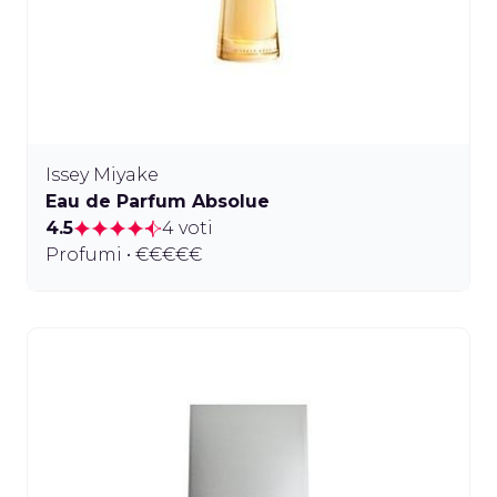
Issey Miyake
Eau de Parfum Absolue
4.5
4 voti
Profumi • €€€€€