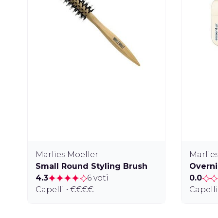
Marlies Moeller
Marlie
Small Round Styling Brush
Overni
4.3
6 voti
0.0
Capelli • €€€€
Capelli