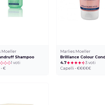
s Moeller
Marlies Moeller
andruff Shampoo
Brilliance Colour Cond
1 voti
4.7
3 voti
 • €
Capelli • €€€€€