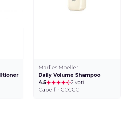
Marlies Moeller
itioner
Daily Volume Shampoo
4.5
2 voti
Capelli • €€€€€