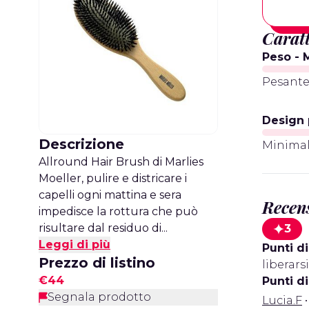
Caratt
Peso -
Pesant
Design 
Descrizione
Minima
Allround Hair Brush di Marlies
Moeller, pulire e districare i
capelli ogni mattina e sera
Recens
impedisce la rottura che può
risultare dal residuo di...
3
Leggi di più
Punti di
Prezzo di listino
liberars
€44
Punti d
Segnala prodotto
Lucia.F
•