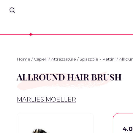
Home
/
Capelli
/
Attrezzature
/
Spazzole - Pettini
/
Allrou
ALLROUND HAIR BRUSH
MARLIES MOELLER
4.0