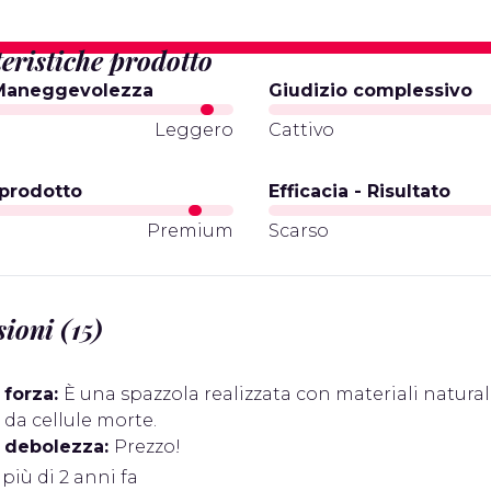
eristiche prodotto
 Maneggevolezza
Giudizio complessivo
e
Leggero
Cattivo
prodotto
Efficacia - Risultato
l
Premium
Scarso
ioni (15)
 forza:
È una spazzola realizzata con materiali natural
i da cellule morte.
i debolezza:
Prezzo!
 più di 2 anni fa