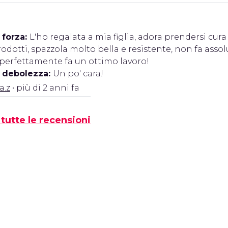
 forza:
L'ho regalata a mia figlia, adora prendersi cura 
odotti, spazzola molto bella e resistente, non fa asso
 perfettamente fa un ottimo lavoro!
i debolezza:
Un po' cara!
a.z
• più di 2 anni fa
tutte le recensioni