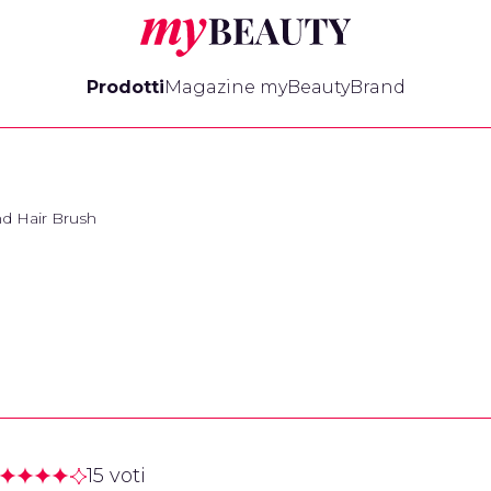
myBeauty
Prodotti
Magazine myBeauty
Brand
nd Hair Brush
15 voti