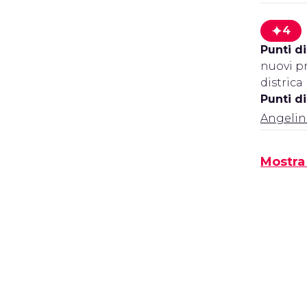
4
Punti di
nuovi pr
districa
Punti d
Angelin
Mostra 