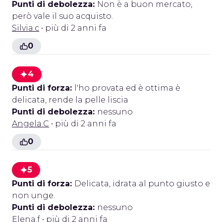
Punti di debolezza:
Non è a buon mercato,
però vale il suo acquisto.
Silvia.c
• più di 2 anni fa
0
4
Punti di forza:
l'ho provata ed è ottima è
delicata, rende la pelle liscia
Punti di debolezza:
nessuno
Angela.C
• più di 2 anni fa
0
5
Punti di forza:
Delicata, idrata al punto giusto e
non unge.
Punti di debolezza:
nessuno
Elena.f
• più di 2 anni fa