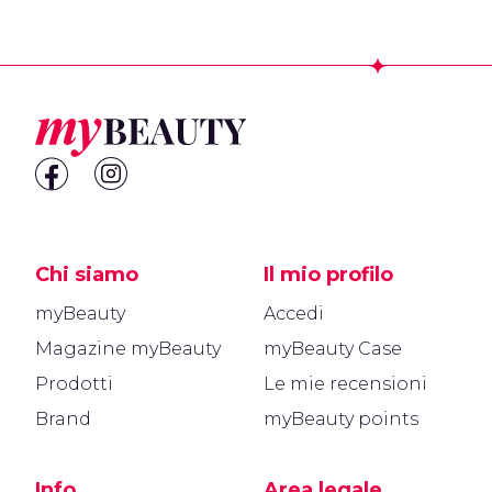
Footer
Chi siamo
Il mio profilo
myBeauty
Accedi
Magazine myBeauty
myBeauty Case
Prodotti
Le mie recensioni
Brand
myBeauty points
Info
Area legale