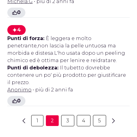
Michela.G
• più di 2 anni fa
0
4
Punti di forza:
È leggera e molto
penetrante,non lascia la pelle untuosa ma
morbida e distesa.L'ho usata dopo un peeling
chimico ed è ottima per lenire e reidratare.
Punti di debolezza:
Il tubetto dovrebbe
contenere un po' più prodotto per giustificare
il prezzo.
Anonimo
• più di 2 anni fa
0
1
2
3
4
5