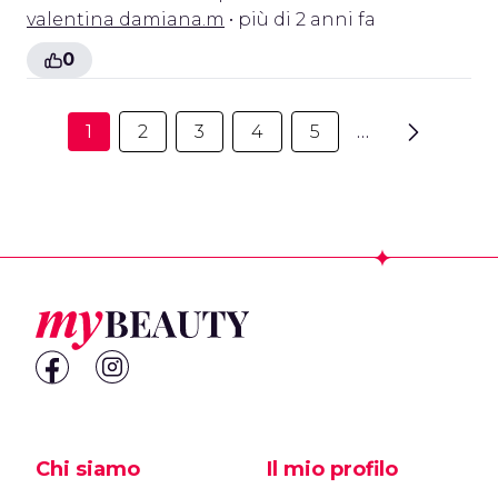
valentina damiana.m
• più di 2 anni fa
0
1
2
3
4
5
…
Footer
Chi siamo
Il mio profilo