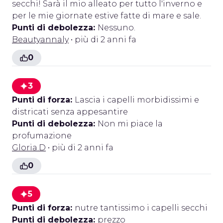
secchi! Sarà il mio alleato per tutto l'inverno e
per le mie giornate estive fatte di mare e sale.
Punti di debolezza:
Nessuno.
Beautyannaly
• più di 2 anni fa
0
3
Punti di forza:
Lascia i capelli morbidissimi e
districati senza appesantire
Punti di debolezza:
Non mi piace la
profumazione
Gloria.D
• più di 2 anni fa
0
5
Punti di forza:
nutre tantissimo i capelli secchi
Punti di debolezza:
prezzo