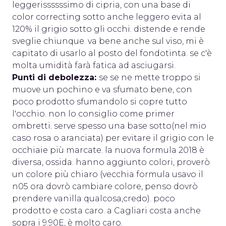
leggerissssssimo di cipria, con una base di
color correcting sotto anche leggero evita al
120% il grigio sotto gli occhi. distende e rende
sveglie chiunque. va bene anche sul viso, mi è
capitato di usarlo al posto del fondotinta. se c'è
molta umidità farà fatica ad asciugarsi.
Punti di debolezza:
se se ne mette troppo si
muove un pochino e va sfumato bene, con
poco prodotto sfumandolo si copre tutto
l'occhio. non lo consiglio come primer
ombretti. serve spesso una base sotto(nel mio
caso rosa o aranciata) per evitare il grigio con le
occhiaie più marcate. la nuova formula 2018 è
diversa, ossida. hanno aggiunto colori, proverò
un colore più chiaro (vecchia formula usavo il
n05 ora dovrò cambiare colore, penso dovrò
prendere vanilla qualcosa,credo). poco
prodotto e costa caro. a Cagliari costa anche
sopra i 9.90E, è molto caro.