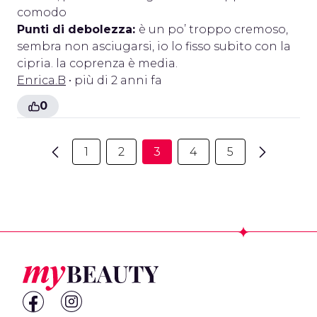
comodo
Punti di debolezza:
è un po’ troppo cremoso,
sembra non asciugarsi, io lo fisso subito con la
cipria. la coprenza è media.
Enrica.B
• più di 2 anni fa
0
1
2
3
4
5
Footer