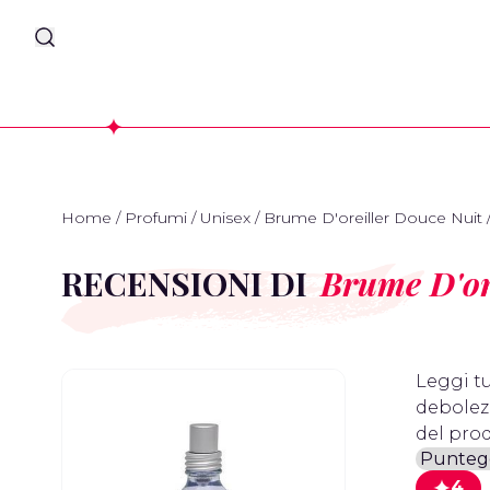
Home
/
Profumi
/
Unisex
/
Brume D'oreiller Douce Nuit
RECENSIONI DI
Brume D'or
Leggi tu
debolezz
del prod
4