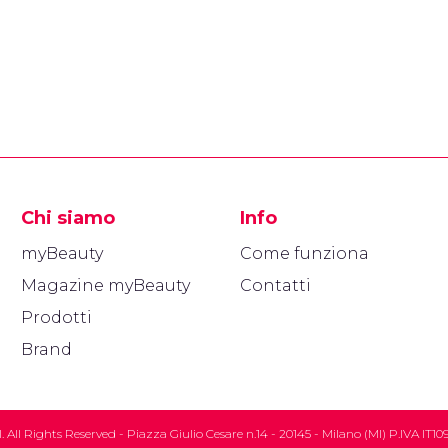
Chi siamo
Info
myBeauty
Come funziona
Magazine myBeauty
Contatti
Prodotti
Brand
All Rights Reserved - Piazza Giulio Cesare n.14 - 20145 - Milano (MI) P.IVA IT10