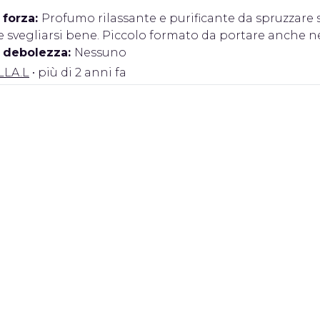
 forza:
Profumo rilassante e purificante da spruzzare su
 svegliarsi bene. Piccolo formato da portare anche ne
i debolezza:
Nessuno
LLA.L
• più di 2 anni fa