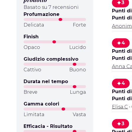
3
Basato su 7 recensioni
Punti di
Profumazione
Punti d
Delicata
Forte
Anonim
Finish
4
Opaco
Lucido
Punti di
Punti d
Giudizio complessivo
Anna Ca
Cattivo
Buono
Durata nel tempo
4
Punti di
Breve
Lunga
Punti d
Gamma colori
Elisa.C
•
Limitata
Vasta
3
Efficacia - Risultato
Punti di