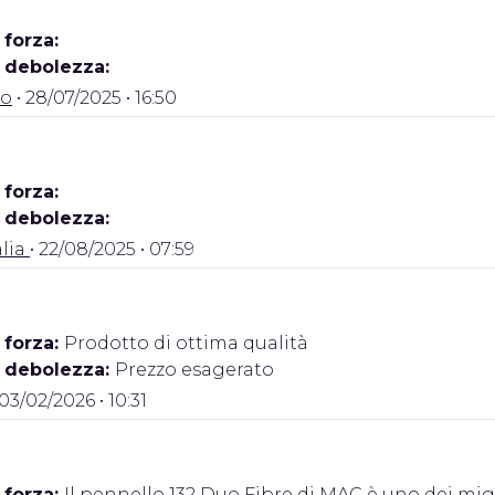
 forza:
i debolezza:
o
• 28/07/2025 • 16:50
 forza:
i debolezza:
lia
• 22/08/2025 • 07:59
 forza:
Prodotto di ottima qualità
i debolezza:
Prezzo esagerato
 03/02/2026 • 10:31
 forza:
Il pennello 132 Duo Fibre di MAC è uno dei migli