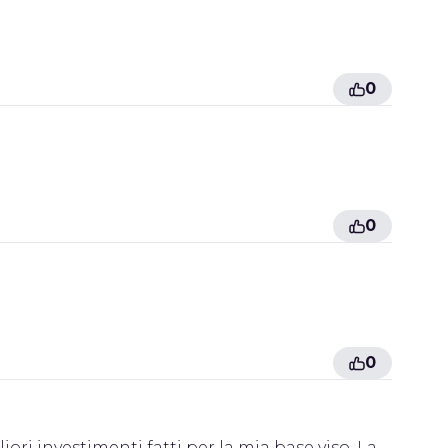
0
0
0
ori investimenti fatti per la mia base viso. La