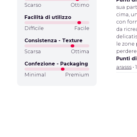
Scarso
Ottimo
sua part
cima, un
Facilità di utilizzo
con form
Difficile
Facile
da ricre
delicat
Consistenza - Texture
le zone 
perdere 
Scarsa
Ottima
Punti d
Confezione - Packaging
arasss
• 
Minimal
Premium