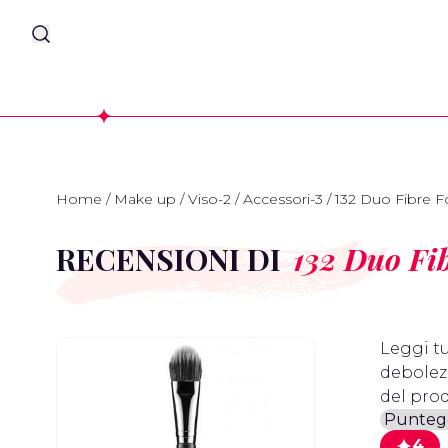
Home
/
Make up
/
Viso-2
/
Accessori-3
/
132 Duo Fibre F
RECENSIONI DI
132 Duo Fi
Leggi tu
debolezz
del prod
4