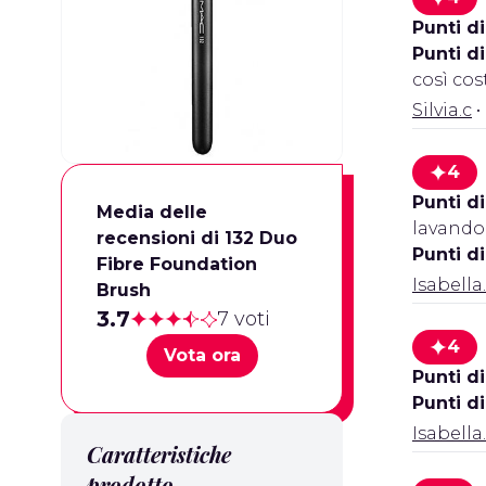
Punti di
Punti d
così cos
Silvia.c
•
4
Punti di
Media delle
lavando 
recensioni di 132 Duo
Punti d
Fibre Foundation
Isabella
Brush
3.7
7 voti
4
Vota ora
Punti di
Punti d
Isabella
Caratteristiche
prodotto