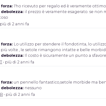
 forza:
l'ho ricevuto per regalo ed è veramente ottimo s
i debolezza:
il prezzo è veramente esagerato. se non 
toso
 più di 2 anni fa
 forza:
Lo utilizzo per stendere il fondotinta, lo util
più volte , le setole rimangono intatte e belle morbi
i debolezza:
Il costo è sicuramente un punto a sfavor
.T
• più di 2 anni fa
 forza:
un pennello fantastico,setole morbide ma ben
i debolezza:
nessuno
.R
• più di 2 anni fa