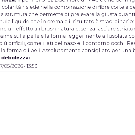
icolarità risiede nella combinazione di fibre corte e de
a struttura che permette di prelevare la giusta quantit
ule liquide che in crema e il risultato è straordinar
are un effetto airbrush naturale, senza lasciare striatu
issime sulla pelle e la forma leggermente affusolata 
più difficili, come i lati del naso e il contorno occhi. 
la forma o i peli. Assolutamente consigliato per una 
i debolezza:
17/05/2026 • 13:53