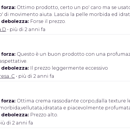
 forza:
Ottimo prodotto, certo un po' caro ma se usat
' di movimento aiuta. Lascia la pelle morbida ed idrat
i debolezza:
Forse il prezzo.
a.D
• più di 2 anni fa
 forza:
Questo è un buon prodotto con una profumaz
 aspettative.
i debolezza:
Il prezzo leggermente eccessivo
esa .C
• più di 2 anni fa
 forza:
Ottima crema rassodante corpo,dalla texture l
e morbida,vellutata,idratata e piacevolmente profumat
i debolezza:
Prezzo alto.
più di 2 anni fa