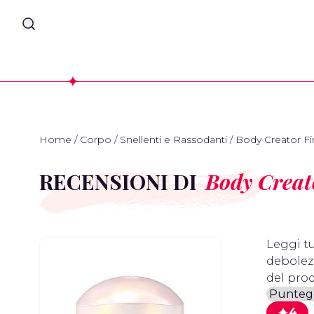
Home
/
Corpo
/
Snellenti e Rassodanti
/
Body Creator F
RECENSIONI DI
Body Creat
Leggi tu
debolezz
del prod
4