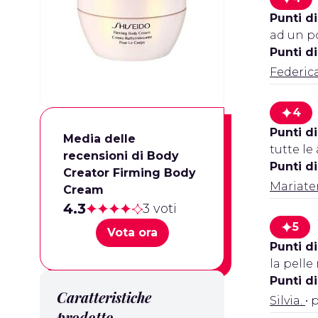
Punti di
ad un po
Punti d
Federic
4
Punti di
Media delle
tutte le
recensioni di Body
Punti d
Creator Firming Body
Mariater
Cream
4.3
3 voti
5
Vota ora
Punti di
la pell
Punti d
Caratteristiche
Silvia.
• 
prodotto