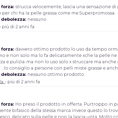
 forza:
strucca velocemente, lascia una sensazione di p
e per chi ha la pelle grassa come me.Superpromossa.
i debolezza:
nessuno
• più di 2 anni fa
 forza:
davvero ottimo prodotto lo uso da tempo ormai
o e non solo ma lo fa delicatamente xche la pelle ne piz
za e pulizia..ma non lo uso solo x struccare ma anche
 ...lo consiglio a persone con pelli miste grasse e anc
i debolezza:
nessuno ottimo prodotto
la.
• più di 2 anni fa
 forza:
Ho preso il prodotto in offerta. Purtroppo in 
gente bifasico della stessa marca invece questo lo tr
esco, delicato sulla pelle e non la lascia unta. Molto 