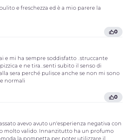
ulito e freschezza ed è a mio parere la
0
 e mi ha sempre soddisfatto ..struccante
zica e ne tira...senti subito il senso di
 alla sera perché pulisce anche se non mi sono
he normali
0
passato avevo avuto un'esperienza negativa con
ovo molto valido. Innanzitutto ha un profumo
comoda la pompetta per poter utilizzare il