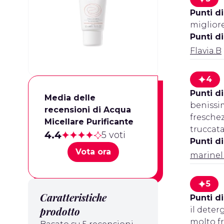
Punti di
miglior
Punti d
Flavia.B
4
Punti di
Media delle
benissim
recensioni di Acqua
freschez
Micellare Purificante
truccata
4.4
5 voti
Punti d
Vota ora
marinel
5
Caratteristiche
Punti di
prodotto
il deter
molto fr