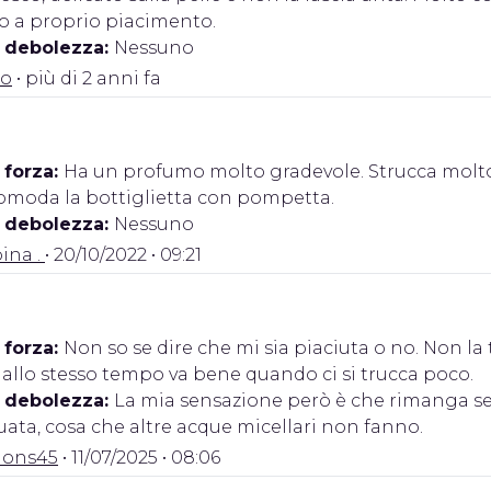
o a proprio piacimento.
i debolezza:
Nessuno
o
• più di 2 anni fa
 forza:
Ha un profumo molto gradevole. Strucca molto b
omoda la bottiglietta con pompetta.
i debolezza:
Nessuno
ina .
• 20/10/2022 • 09:21
 forza:
Non so se dire che mi sia piaciuta o no. Non l
, allo stesso tempo va bene quando ci si trucca poco.
i debolezza:
La mia sensazione però è che rimanga 
uata, cosa che altre acque micellari non fanno.
tions45
• 11/07/2025 • 08:06