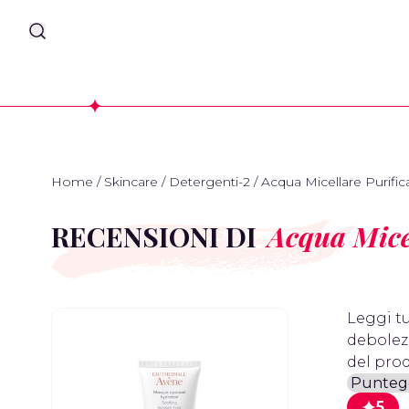
Home
/
Skincare
/
Detergenti-2
/
Acqua Micellare Purific
RECENSIONI DI
Acqua Mice
Leggi tu
debolezz
del prod
5