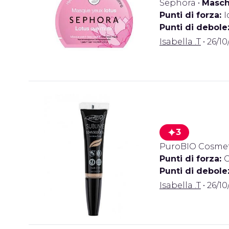
Sephora
•
Masch
Punti di forza:
I
Punti di debole
Isabella .T
• 26/10
3
PuroBIO Cosmet
Punti di forza:
C
Punti di debole
Isabella .T
• 26/10