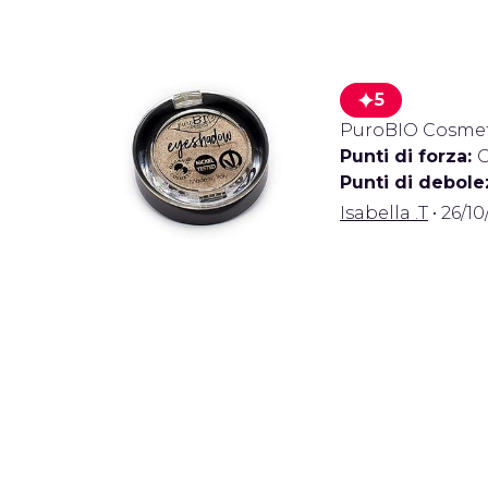
5
PuroBIO Cosmet
Punti di forza:
O
Punti di debole
Isabella .T
• 26/10