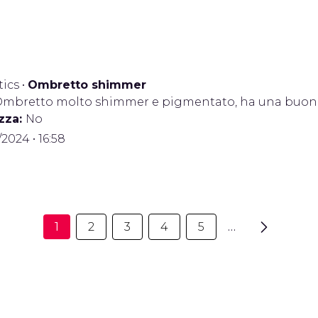
ics
•
Ombretto shimmer
mbretto molto shimmer e pigmentato, ha una buon
zza:
No
/2024 • 16:58
1
2
3
4
5
…