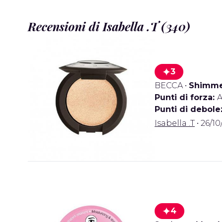
Recensioni di Isabella .T (340)
3
BECCA
•
Shimmer
Punti di forza:
A
Punti di debole
Isabella .T
• 26/10
4