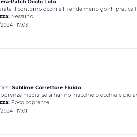
era-Patch Occhi Loto
drata il contorno occhi e li rende meno gonfi, pratic
zza:
Nessuno
/2024 • 17:03
ics
•
Sublime Correttore Fluido
oprenza media, se si hanno macchie o occhiaie più 
zza:
Poco coprente
/2024 • 17:01