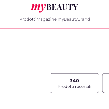
myBeauty
Prodotti
Magazine myBeauty
Brand
340
Prodotti recensiti