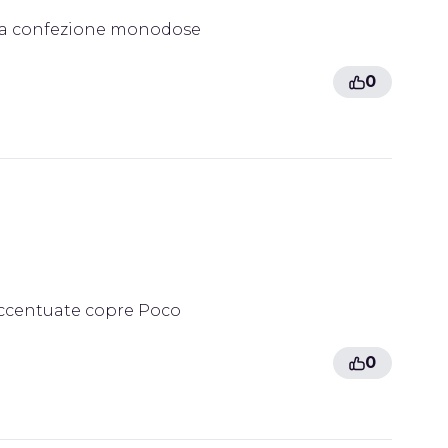
a la confezione monodose
0
accentuate copre Poco
0