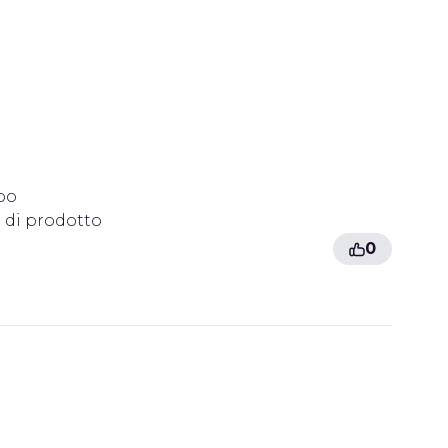
spo
o di prodotto
0