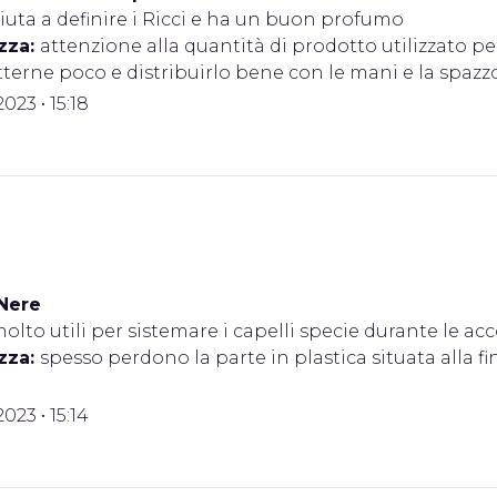
iuta a definire i Ricci e ha un buon profumo
zza:
attenzione alla quantità di prodotto utilizzato pe
terne poco e distribuirlo bene con le mani e la spazz
2023 • 15:18
Nere
olto utili per sistemare i capelli specie durante le ac
zza:
spesso perdono la parte in plastica situata alla fin
2023 • 15:14