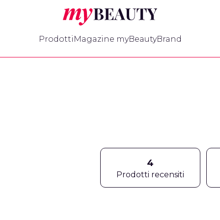
myBeauty
Prodotti
Magazine myBeauty
Brand
4
Prodotti recensiti