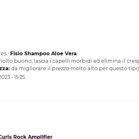
res
•
Fisio Shampoo Aloe Vera
olto buono, lascia i capelli morbidi ed elimina il cre
zza:
da migliorare il prezzo molto alto per questo tip
2023 • 15:25
Curls Rock Amplifier