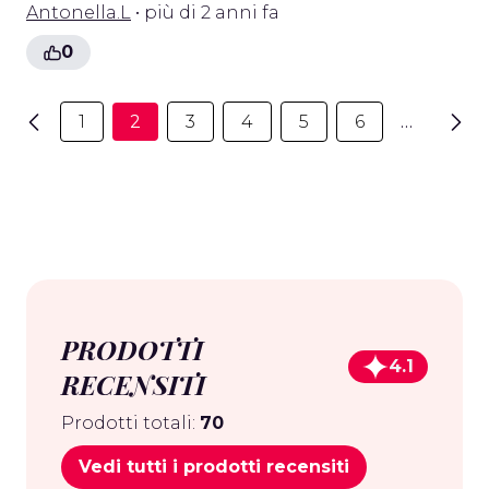
Antonella.L
• più di 2 anni fa
0
1
2
3
4
5
6
…
PRODOTTI
4.1
RECENSITI
Prodotti totali:
70
Vedi tutti i prodotti recensiti