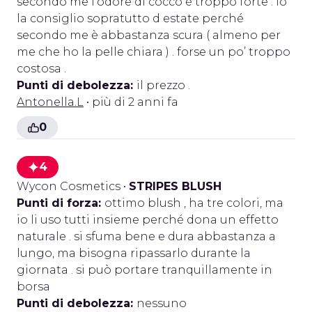
secondo me l’odore di cocco è troppo forte . io
la consiglio sopratutto d estate perché
secondo me è abbastanza scura ( almeno per
me che ho la pelle chiara ) . forse un po’ troppo
costosa .
Punti di debolezza:
il prezzo .
Antonella.L
• più di 2 anni fa
0
4
Wycon Cosmetics
•
STRIPES BLUSH
Punti di forza:
ottimo blush , ha tre colori, ma
io li uso tutti insieme perché dona un effetto
naturale . si sfuma bene e dura abbastanza a
lungo, ma bisogna ripassarlo durante la
giornata . si può portare tranquillamente in
borsa
Punti di debolezza:
nessuno