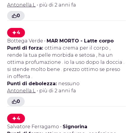
Antonella.L
• più di 2 anni fa
0
4
Bottega Verde
•
MAR MORTO - Latte corpo
Punti di forza:
ottima crema per il corpo ,
rende la tua pelle morbida e setosa , ha un
ottima profumazione . io la uso dopo la doccia .
si stende molto bene . prezzo ottimo se preso
in offerta .
Punti di debolezza:
nessuno
Antonella.L
• più di 2 anni fa
0
4
Salvatore Ferragamo
•
Signorina