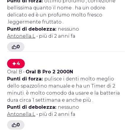
Punti di forza:
ottimo profumo , confezione
bellissima quanto il nome . ha un odore
delicato ed è un profumo molto fresco
.leggermente fruttato .
Punti di debolezza:
nessuno
Antonella.L
• più di 2 anni fa
0
4
Oral B
•
Oral B Pro 2 2000N
Punti di forza:
pulisce i denti molto meglio
dello spazzolino manuale e ha un Timer di 2
minuti. è molto comodo da usare e la batteria
dura circa 1 settimana e anche più .
Punti di debolezza:
nessuno
Antonella.L
• più di 2 anni fa
0