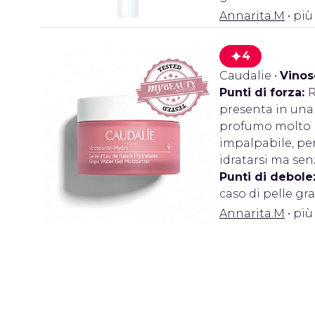
Annarita.M
• più
4
Caudalie
•
Vinos
Punti di forza:
R
presenta in una 
profumo molto pi
impalpabile, pe
idratarsi ma sen
Punti di debole
caso di pelle gra
Annarita.M
• più