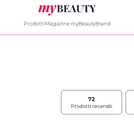
myBeauty
Prodotti
Magazine myBeauty
Brand
72
Prodotti recensiti