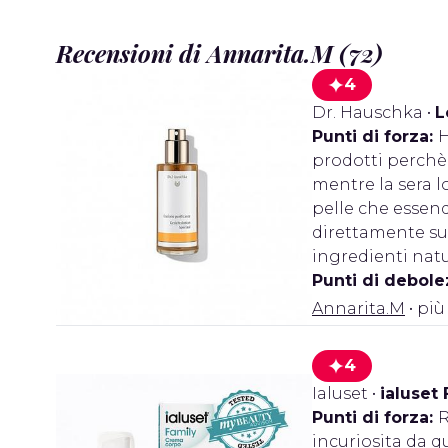
Recensioni di Annarita.M (72)
4
Dr. Hauschka
•
L
Punti di forza:
H
prodotti perchè 
mentre la sera l
pelle che essend
direttamente sul
ingredienti natu
Punti di debole
Annarita.M
• più
4
Ialuset
•
ialuset
Punti di forza:
R
incuriosita da q