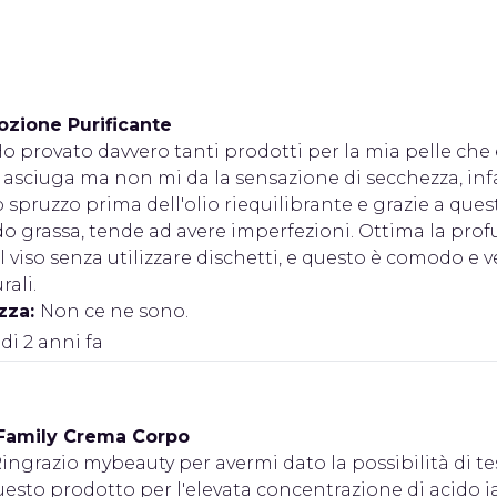
ozione Purificante
o provato davvero tanti prodotti per la mia pelle che è
asciuga ma non mi da la sensazione di secchezza, infatt
o spruzzo prima dell'olio riequilibrante e grazie a que
o grassa, tende ad avere imperfezioni. Ottima la pro
 viso senza utilizzare dischetti, e questo è comodo e 
rali.
zza:
Non ce ne sono.
 di 2 anni fa
 Family Crema Corpo
ingrazio mybeauty per avermi dato la possibilità di t
uesto prodotto per l'elevata concentrazione di acido 