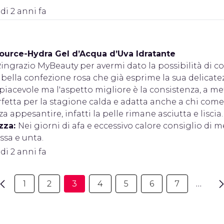
 di 2 anni fa
ource-Hydra Gel d’Acqua d’Uva Idratante
ingrazio MyBeauty per avermi dato la possibilità di co
bella confezione rosa che già esprime la sua delicatez
acevole ma l'aspetto migliore è la consistenza, a met
rfetta per la stagione calda e adatta anche a chi com
za appesantire, infatti la pelle rimane asciutta e lis
zza:
Nei giorni di afa e eccessivo calore consiglio di 
ssa e unta.
 di 2 anni fa
1
2
3
4
5
6
7
…