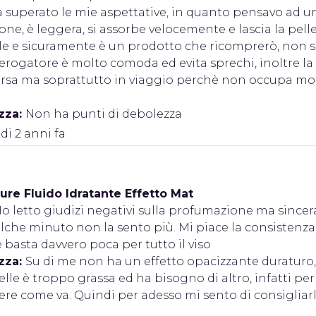
ha superato le mie aspettative, in quanto pensavo ad
zione, è leggera, si assorbe velocemente e lascia la pel
le e sicuramente è un prodotto che ricomprerò, non so
rogatore è molto comoda ed evita sprechi, inoltre la
orsa ma soprattutto in viaggio perchè non occupa mol
zza:
Non ha punti di debolezza
 di 2 anni fa
ure Fluido Idratante Effetto Mat
o letto giudizi negativi sulla profumazione ma sincer
lche minuto non la sento più. Mi piace la consistenza 
basta davvero poca per tutto il viso
zza:
Su di me non ha un effetto opacizzante duraturo,
lle è troppo grassa ed ha bisogno di altro, infatti p
ere come va. Quindi per adesso mi sento di consiglia