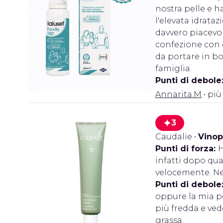
nostra pelle e 
l'elevata idrata
davvero piacevo
confezione con e
da portare in b
famiglia.
Punti di debole
Annarita.M
• più
3
Caudalie
•
Vinop
Punti di forza:
H
infatti dopo qua
velocemente. Ne 
Punti di debole
oppure la mia pe
più fredda e ved
grassa.