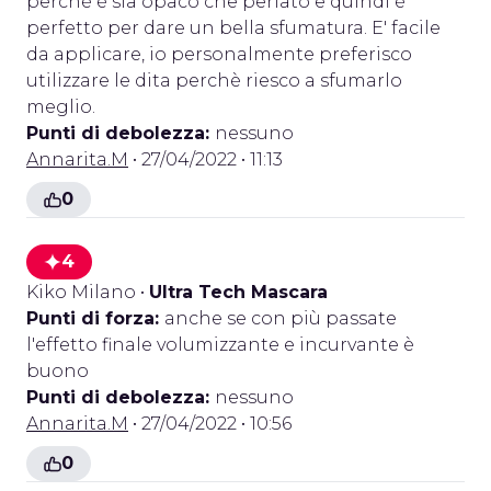
perchè è sia opaco che perlato e quindi è
perfetto per dare un bella sfumatura. E' facile
da applicare, io personalmente preferisco
utilizzare le dita perchè riesco a sfumarlo
meglio.
Punti di debolezza:
nessuno
Annarita.M
• 27/04/2022 • 11:13
0
4
Kiko Milano
•
Ultra Tech Mascara
Punti di forza:
anche se con più passate
l'effetto finale volumizzante e incurvante è
buono
Punti di debolezza:
nessuno
Annarita.M
• 27/04/2022 • 10:56
0