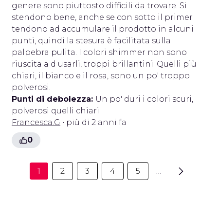
genere sono piuttosto difficili da trovare. Si
stendono bene, anche se con sotto il primer
tendono ad accumulare il prodotto in alcuni
punti, quindi la stesura è facilitata sulla
palpebra pulita. I colori shimmer non sono
riuscita a d usarli, troppi brillantini. Quelli più
chiari, il bianco e il rosa, sono un po' troppo
polverosi.
Punti di debolezza:
Un po' duri i colori scuri,
polverosi quelli chiari.
Francesca.G
• più di 2 anni fa
0
1
2
3
4
5
…