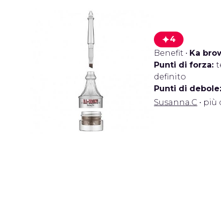
4
Benefit
•
Ka bro
Punti di forza:
t
definito
Punti di debole
Susanna.C
• più 