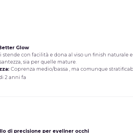
Better Glow
i stende con facilità e dona al viso un finish naturale e
antezza, sia per quelle mature.
zza:
Coprenza medio/bassa , ma comunque stratificabi
di 2 anni fa
lo di precisione per eyeliner occhi