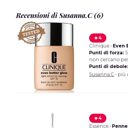
Recensioni di Susanna.C (6)
4
Clinique
•
Even 
Punti di forza:
S
non cercano pes
Punti di debole
Susanna.C
• più 
4
Essence
•
Pennel