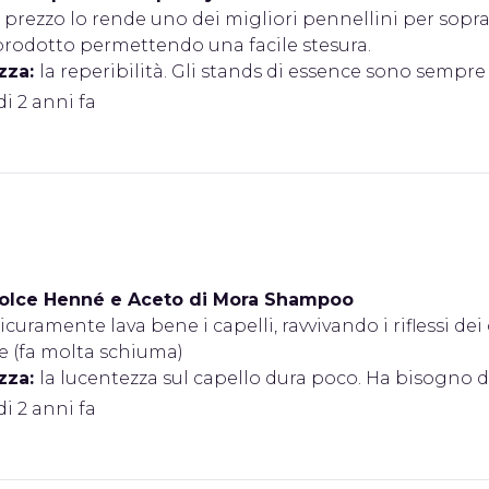
l prezzo lo rende uno dei migliori pennellini per soprac
prodotto permettendo una facile stesura.
zza:
la reperibilità. Gli stands di essence sono sempre
di 2 anni fa
Dolce Henné e Aceto di Mora Shampoo
icuramente lava bene i capelli, ravvivando i riflessi dei
e (fa molta schiuma)
zza:
la lucentezza sul capello dura poco. Ha bisogno di
di 2 anni fa