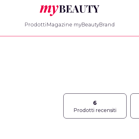
myBeauty
Prodotti
Magazine myBeauty
Brand
6
Prodotti recensiti