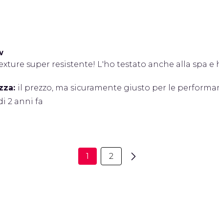
w
exture super resistente! L'ho testato anche alla spa e
zza:
il prezzo, ma sicuramente giusto per le performa
di 2 anni fa
1
2