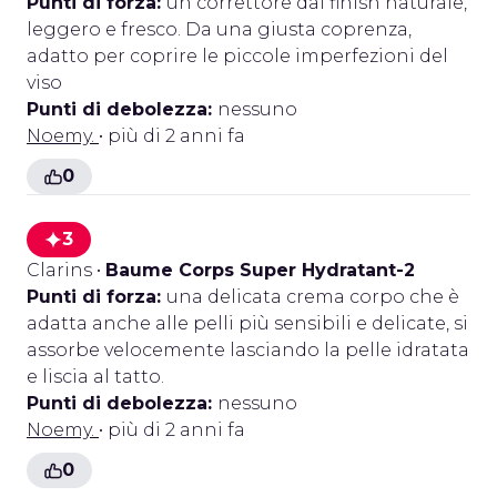
Punti di forza:
un correttore dal finish naturale,
leggero e fresco. Da una giusta coprenza,
adatto per coprire le piccole imperfezioni del
viso
Punti di debolezza:
nessuno
Noemy.
• più di 2 anni fa
0
3
Clarins
•
Baume Corps Super Hydratant-2
Punti di forza:
una delicata crema corpo che è
adatta anche alle pelli più sensibili e delicate, si
assorbe velocemente lasciando la pelle idratata
e liscia al tatto.
Punti di debolezza:
nessuno
Noemy.
• più di 2 anni fa
0