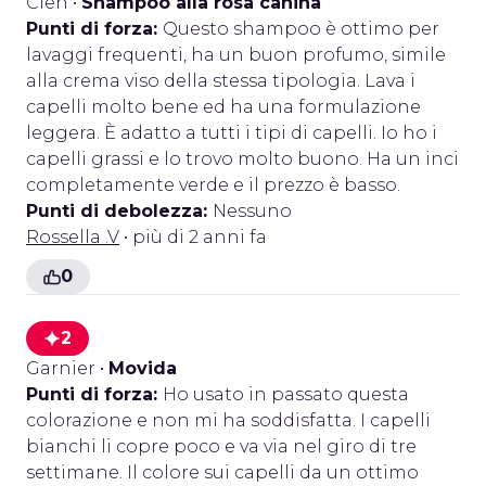
Cien
•
Shampoo alla rosa canina
Punti di forza:
Questo shampoo è ottimo per
lavaggi frequenti, ha un buon profumo, simile
alla crema viso della stessa tipologia. Lava i
capelli molto bene ed ha una formulazione
leggera. È adatto a tutti i tipi di capelli. Io ho i
capelli grassi e lo trovo molto buono. Ha un inci
completamente verde e il prezzo è basso.
Punti di debolezza:
Nessuno
Rossella .V
• più di 2 anni fa
0
2
Garnier
•
Movida
Punti di forza:
Ho usato in passato questa
colorazione e non mi ha soddisfatta. I capelli
bianchi li copre poco e va via nel giro di tre
settimane. Il colore sui capelli da un ottimo