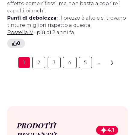
effetto come riflessi, ma non basta a coprire i
capelli bianchi.
Punti di debolezza:
Il prezzo è alto e si trovano
tinture migliori rispetto a questa.
Rossella .V
• più di 2 anni fa
0
1
2
3
4
5
…
PRODOTTI
4.1