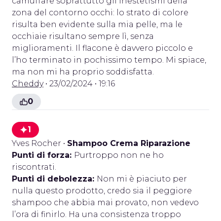
camuffare soprattutto gli inestetismi della
zona del contorno occhi: lo strato di colore
risulta ben evidente sulla mia pelle, ma le
occhiaie risultano sempre lì, senza
miglioramenti. Il flacone è davvero piccolo e
l’ho terminato in pochissimo tempo. Mi spiace,
ma non mi ha proprio soddisfatta.
Cheddy
• 23/02/2024 • 19:16
0
1
Yves Rocher
•
Shampoo Crema Riparazione
Punti di forza:
Purtroppo non ne ho
riscontrati.
Punti di debolezza:
Non mi è piaciuto per
nulla questo prodotto, credo sia il peggiore
shampoo che abbia mai provato, non vedevo
l’ora di finirlo. Ha una consistenza troppo