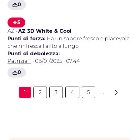
0
5
AZ
•
AZ 3D White & Cool
Punti di forza:
Ha un sapore fresco e piacevole
che rinfresca l'alito a lungo
Punti di debolezza:
Patrizia.T
• 08/01/2025 • 07:44
0
1
2
3
4
5
…