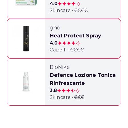
4.0
Skincare • €€€€
ghd
Heat Protect Spray
4.0
Capelli • €€€€
BioNike
Defence Lozione Tonica
Rinfrescante
3.8
Skincare • €€€