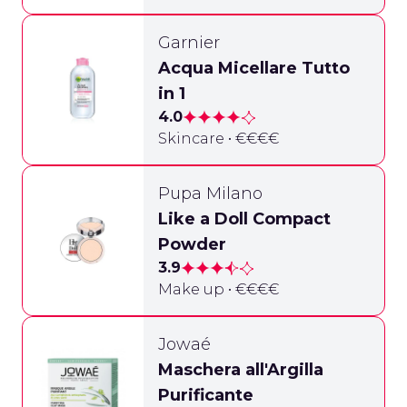
Garnier
Acqua Micellare Tutto
in 1
4.0
Skincare • €€€€
Pupa Milano
Like a Doll Compact
Powder
3.9
Make up • €€€€
Jowaé
Maschera all'Argilla
Purificante