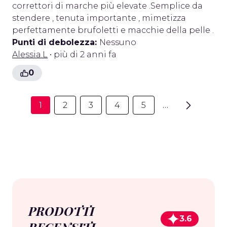
correttori di marche più elevate .Semplice da
stendere , tenuta importante , mimetizza
perfettamente brufoletti e macchie della pelle .
Punti di debolezza:
Nessuno
Alessia.L
• più di 2 anni fa
0
1
2
3
4
5
…
PRODOTTI
3.6