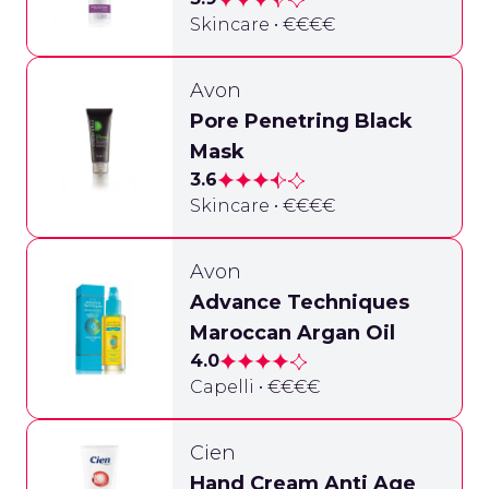
Skincare • €€€€
Avon
Pore Penetring Black
Mask
3.6
Skincare • €€€€
Avon
Advance Techniques
Maroccan Argan Oil
4.0
Capelli • €€€€
Cien
Hand Cream Anti Age