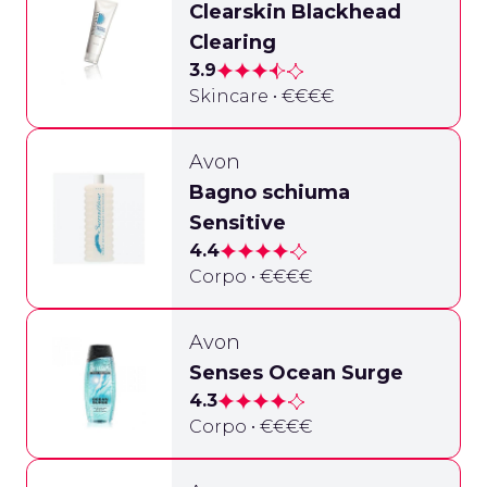
Clearskin Blackhead
Clearing
3.9
Skincare • €€€€
Avon
Bagno schiuma
Sensitive
4.4
Corpo • €€€€
Avon
Senses Ocean Surge
4.3
Corpo • €€€€