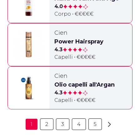
4.0
Corpo • €€€€€
Cien
Power Hairspray
4.3
Capelli • €€€€€
Cien
Olio capelli all'Argan
4.3
Capelli • €€€€€
1
2
3
4
5