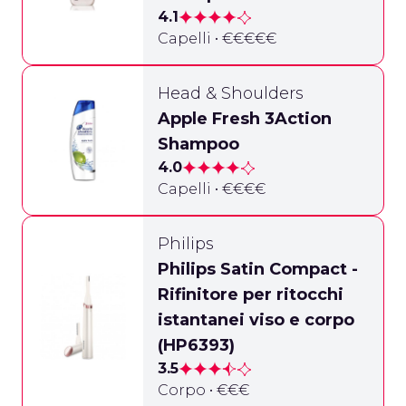
4.1
Capelli • €€€€€
Head & Shoulders
Apple Fresh 3Action
Shampoo
4.0
Capelli • €€€€
Philips
Philips Satin Compact -
Rifinitore per ritocchi
istantanei viso e corpo
(HP6393)
3.5
Corpo • €€€