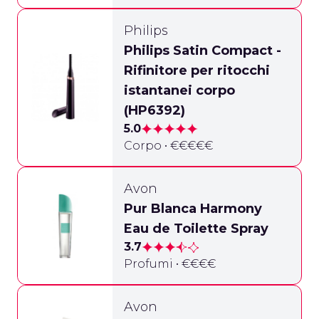
Philips
Philips Satin Compact -
Rifinitore per ritocchi
istantanei corpo
(HP6392)
5.0
Corpo • €€€€€
Avon
Pur Blanca Harmony
Eau de Toilette Spray
3.7
Profumi • €€€€
Avon