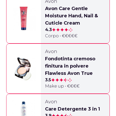
Avon
Avon Care Gentle
Moisture Hand, Nail &
Cuticle Cream
4.3
Corpo • €€€€€
Avon
Fondotinta cremoso
finitura in polvere
Flawless Avon True
3.5
Make up • €€€€
Avon
Care Detergente 3 in 1
3.9