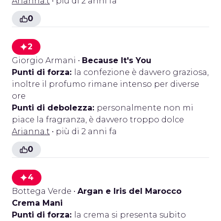
Arianna.t
• più di 2 anni fa
0
2
Giorgio Armani
•
Because It's You
Punti di forza:
la confezione è davvero graziosa,
inoltre il profumo rimane intenso per diverse
ore
Punti di debolezza:
personalmente non mi
piace la fragranza, è davvero troppo dolce
Arianna.t
• più di 2 anni fa
0
4
Bottega Verde
•
Argan e Iris del Marocco
Crema Mani
Punti di forza:
la crema si presenta subito