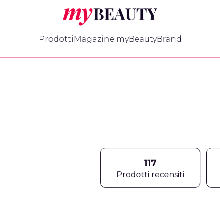
myBeauty
Prodotti
Magazine myBeauty
Brand
117
Prodotti recensiti