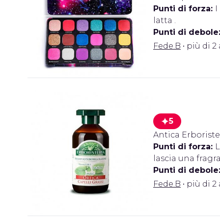
Punti di forza:
I
latta .
Punti di debole
Fede.B
• più di 2
5
Antica Erborist
Punti di forza:
L
lascia una fragr
Punti di debole
Fede.B
• più di 2