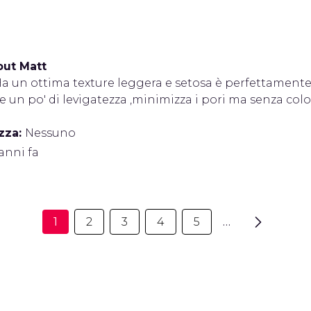
out Matt
a un ottima texture leggera e setosa è perfettamente i
 un po' di levigatezza ,minimizza i pori ma senza col
zza:
Nessuno
 anni fa
1
2
3
4
5
…