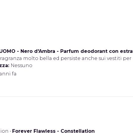
UOMO - Nero d'Ambra - Parfum deodorant con estratt
ragranza molto bella ed persiste anche sui vestiti per 
zza:
Nessuno
 anni fa
ion
•
Forever Flawless - Constellation