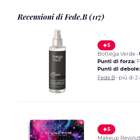
Recensioni di Fede.B (117)
5
Bottega Verde
•
Punti di forza:
F
Punti di debole
Fede.B
• più di 2
5
Makeup Revolut