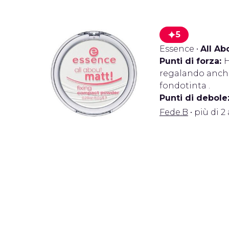
5
Essence
•
All Ab
Punti di forza:
H
regalando anche
fondotinta .
Punti di debole
Fede.B
• più di 2