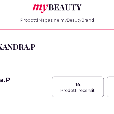
myBeauty
Prodotti
Magazine myBeauty
Brand
XANDRA.P
a.P
14
Prodotti recensiti