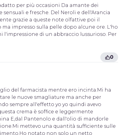
 Adatto per più occasioni Da amante dei
 sensuali e fresche. Del Neroli e dell'Arancia
te grazie a queste note olfattive poi il
 ma impresso sulla pelle dopo alcune ore. L'ho
 l'impressione di un abbraccio lussurioso. Per
0
lio del farmacista mentre ero incinta.Mi ha
astare le nuove smagliature ma anche per
do sempre all'effetto yo yo quindi avevo
i questa crema è soffice e leggermente
na E,dal Pantenolo e dall'olio di mandorle
isione.Mi mettevo una quantità sufficiente sulle
bimento.Ho notato non solo un netto