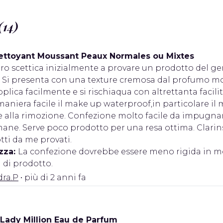
(14)
ettoyant Moussant Peaux Normales ou Mixtes
ro scettica inizialmente a provare un prodotto del gen
cia. Si presenta con una texture cremosa dal profumo 
plica facilmente e si rischiaqua con altrettanta facilit
aniera facile il make up waterproof,in particolare il 
e alla rimozione. Confezione molto facile da impugna
ane. Serve poco prodotto per una resa ottima. Clarin
tti da me provati.
zza:
La confezione dovrebbe essere meno rigida in mod
a di prodotto.
dra.P
• più di 2 anni fa
Lady Million Eau de Parfum