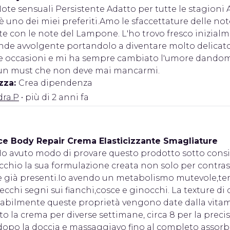
ote sensuali Persistente Adatto per tutte le stagioni
 uno dei miei preferiti.Amo le sfaccettature delle note
con le note del Lampone. L'ho trovo fresco inizialmen
nde avvolgente portandolo a diventare molto delicato
rie occasioni e mi ha sempre cambiato l'umore dandomi
 un must che non deve mai mancarmi.
zza:
Crea dipendenza
dra.P
• più di 2 anni fa
e Body Repair Crema Elasticizzante Smagliature
o avuto modo di provare questo prodotto sotto consig
ecchio la sua formulazione creata non solo per contr
e già presenti.Io avendo un metabolismo mutevole,ten
ecchi segni sui fianchi,cosce e ginocchi. La texture d
bilmente queste proprietà vengono date dalla vitami
zato la crema per diverse settimane, circa 8 per la prec
dopo la doccia e massaggiavo fino al completo assor