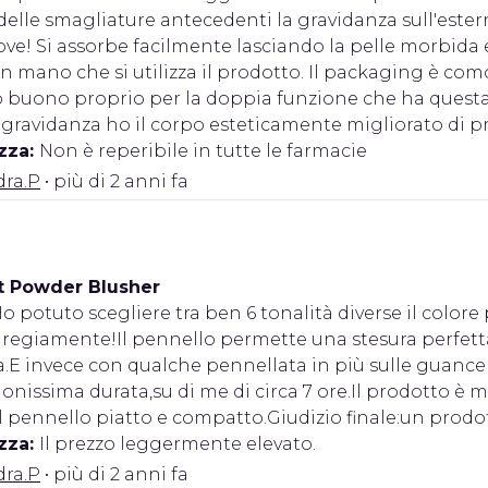
lle smagliature antecedenti la gravidanza sull'estern
uove! Si assorbe facilmente lasciando la pelle morbid
 mano che si utilizza il prodotto. Il packaging è comod
o buono proprio per la doppia funzione che ha questa
gravidanza ho il corpo esteticamente migliorato di pr
zza:
Non è reperibile in tutte le farmacie
dra.P
• più di 2 anni fa
t Powder Blusher
o potuto scegliere tra ben 6 tonalità diverse il colore
gregiamente!Il pennello permette una stesura perfetta d
.E invece con qualche pennellata in più sulle guance 
nissima durata,su di me di circa 7 ore.Il prodotto è 
l pennello piatto e compatto.Giudizio finale:un prodot
zza:
Il prezzo leggermente elevato.
dra.P
• più di 2 anni fa