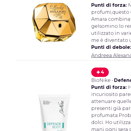
Punti di forza:
N
profumi,questo è
Amara combinate 
gelsomino lo re
utilizzato in va
me è diventato
Punti di debole
Andreea Alexan
4
BioNike
•
Defenc
Punti di forza:
H
incuriosito par
attenuare quell
presenti già par
profumata.Proba
dolci. Ho utiliz
mani ogni sera 