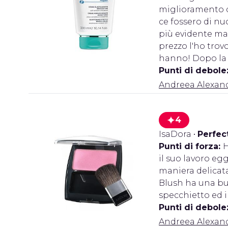
miglioramento de
ce fossero di n
più evidente man
prezzo l'ho trov
hanno! Dopo la 
Punti di debole
Andreea Alexan
4
IsaDora
•
Perfec
Punti di forza:
H
il suo lavoro eg
maniera delicata
Blush ha una buo
specchietto ed i
Punti di debole
Andreea Alexan