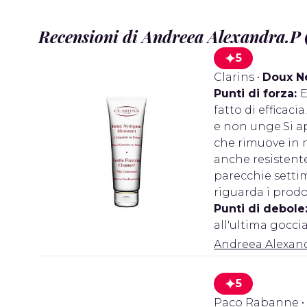
Recensioni di Andreea Alexandra.P 
5
Clarins
•
Doux N
Punti di forza:
E
fatto di effica
e non unge.Si ap
che rimuove in m
anche resistent
parecchie settim
riguarda i prodo
Punti di debole
all'ultima gocci
Andreea Alexan
5
Paco Rabanne
•