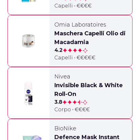
Capelli • €€€€
Omia Laboratoires
Maschera Capelli Olio di
Macadamia
4.2
Capelli • €€€€€
Nivea
Invisible Black & White
Roll-On
3.8
Corpo • €€€€
BioNike
Defence Mask Instant