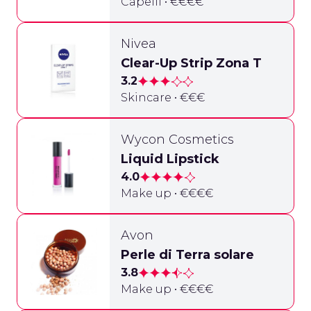
Capelli • €€€€
Nivea
Clear-Up Strip Zona T
3.2
Skincare • €€€
Wycon Cosmetics
Liquid Lipstick
4.0
Make up • €€€€
Avon
Perle di Terra solare
3.8
Make up • €€€€