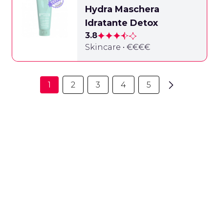
Hydra Maschera
Idratante Detox
3.8
Skincare • €€€€
1
2
3
4
5