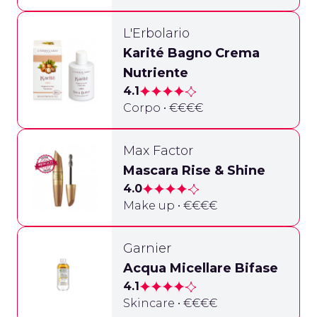
L'Erbolario
Karité Bagno Crema
Nutriente
4.1
Corpo • €€€€
Max Factor
Mascara Rise & Shine
4.0
Make up • €€€€
Garnier
Acqua Micellare Bifase
4.1
Skincare • €€€€