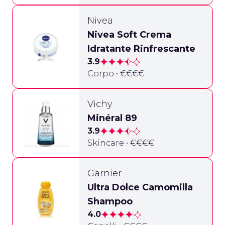
Nivea
Nivea Soft Crema
Idratante Rinfrescante
3.9
Corpo • €€€€
Vichy
Minéral 89
3.9
Skincare • €€€€
Garnier
Ultra Dolce Camomilla
Shampoo
4.0