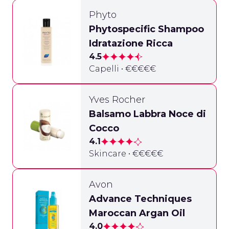
Phyto
Phytospecific Shampoo
Idratazione Ricca
4.5
Capelli • €€€€€
Yves Rocher
Balsamo Labbra Noce di
Cocco
4.1
Skincare • €€€€€
Avon
Advance Techniques
Maroccan Argan Oil
4.0