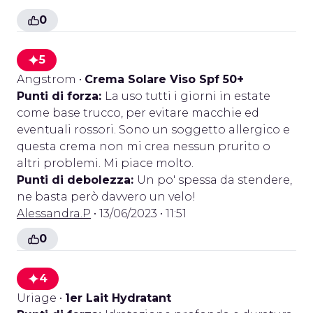
0
5
Angstrom
•
Crema Solare Viso Spf 50+
Punti di forza:
La uso tutti i giorni in estate
come base trucco, per evitare macchie ed
eventuali rossori. Sono un soggetto allergico e
questa crema non mi crea nessun prurito o
altri problemi. Mi piace molto.
Punti di debolezza:
Un po' spessa da stendere,
ne basta però davvero un velo!
Alessandra.P
• 13/06/2023 • 11:51
0
4
Uriage
•
1er Lait Hydratant