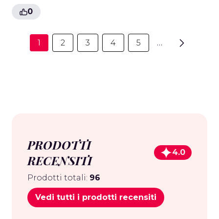
0
1
2
3
4
5
…
PRODOTTI
4.0
RECENSITI
Prodotti totali:
96
Vedi tutti i prodotti recensiti