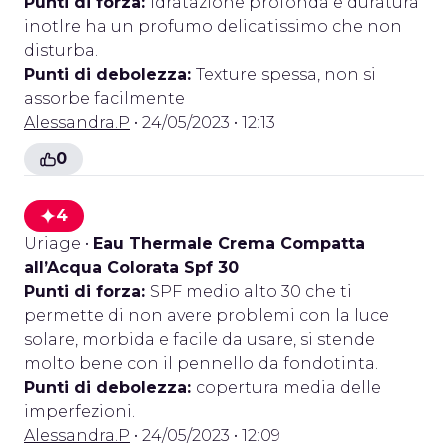
Punti di forza:
Idratazione profonda e duratura
inotlre ha un profumo delicatissimo che non
disturba.
Punti di debolezza:
Texture spessa, non si
assorbe facilmente
Alessandra.P
• 24/05/2023 • 12:13
0
4
Uriage
•
Eau Thermale Crema Compatta
all’Acqua Colorata Spf 30
Punti di forza:
SPF medio alto 30 che ti
permette di non avere problemi con la luce
solare, morbida e facile da usare, si stende
molto bene con il pennello da fondotinta.
Punti di debolezza:
copertura media delle
imperfezioni.
Alessandra.P
• 24/05/2023 • 12:09