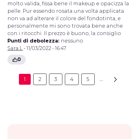
molto valida, fissa bene il makeup e opacizza la
pelle. Pur essendo rosata una volta applicata
non va ad alterare il colore del fondotinta, e
personalmente mi sono trovata bene anche
con i ritocchi. Il prezzo è buono, la consiglio
Punti di debolezza:
nessuno
Sara.L
• 11/03/2022 • 16:47
0
1
2
3
4
5
…