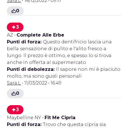
Sara.L
• 14/12/2022 • 09:17
0
3
AZ
•
Complete Alle Erbe
Punti di forza:
Questo dentifricio lascia una
bella sensazione di pulito e l'alito fresco a
lungo. Il prezzo è ottimo, e spesso lo si trova
anche in offerta al supermercato
Punti di debolezza:
Il sapore non mi è piaciuto
molto, ma sono gusti personali
Sara.L
• 11/03/2022 • 16:49
0
3
Maybelline NY
•
Fit Me Cipria
Punti di forza:
Trovo che questa cipria sia